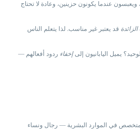
 ويعبسون عندما يكونون حزينين، وعادة لا تحتاج
الزائدة
قد يعتبر غير مناسب. لذا يتعلم الناس
وحيد؟ يميل اليابانيون إلى
إخفاء
ردود أفعالهم —
عدة سنوات، كنت أشارك في استضافة ورشة عمل عن لغة الجسد في قطر مع زوجي. كنا أمام 200 متخصص في الموارد البشرية — رجال ونساء