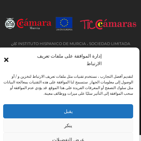
INSTITUTO HISPANICO DE MURCIA ، SOCIEDAD LIMITADA كان
المستفيد من الصندوق الأوروبي للتنمية الإقليمية الذي يهدف إلى تطوير استخدام وجودة
إدارة الموافقة على ملفات تعريف
تكنولوجيا المعلومات والاتصالات وإمكانية الوصول إليها ، وبفضل ذلك نفذت الحلول
التالية: التواجد عبر الإنترنت من خلال موقع إلكتروني. تم اتخاذ الإجراء الحالي في عام
الارتباط
2020. ولهذا الغرض ، تم دعمه من قبل برنامج TIC Cámaras ، من قبل كامارا من
مورسيا.
لتقديم أفضل التجارب ، نستخدم تقنيات مثل ملفات تعريف الارتباط لتخزين و / أو
الوصول إلى معلومات الجهاز. ستسمح لنا الموافقة على هذه التقنيات بمعالجة البيانات
مثل سلوك التصفح أو المعرفات الفريدة على هذا الموقع. قد يؤدي عدم الموافقة أو
سحب الموافقة إلى التأثير سلبًا على ميزات ووظائف معينة.
تحذير قانوني
سياسة خاصة
شروط الحجز
يقبل
اتفاقية ملفات تعريف الارتباط
Instituto Hispánico de Murcia © 2026
ينكر
عرض التفضيلات