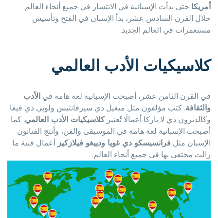
أمريكا
حتى بدأت الإسبانية في الانتشار في جميع أنحاء العالم.
خلال القرن السادس عشر، بدأ الإسبان في الفتح وتأسيس
مستعمرات في العالم الجديد.
كلاسيكيات الأدب العالمي
في القرن الثامن عشر، أصبحت الإسبانية لغة هامة في
الأدب
والثقافة
. كتب مؤلفون مثل ميغيل دي سيرفانتيس ولوبي دي فيغا
وكالديرون دي لا باركا أعمالًا تُعتبر
كلاسيكيات الأدب العالمي
. كما
أصبحت الإسبانية لغة هامة في الموسيقى والفن، وأنتج الفنانون
الإسبان مثل
فرانسيسكو دي غويا ودييغو فيلازكيز
أعمال فنية ما
زالت محتفى بها في جميع أنحاء العالم.