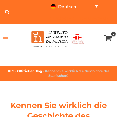
Deutsch
SPRACHTEST
PREISRECHNER
IHM
-
Offizieller Blog
-
Kennen Sie wirklich die Geschichte des
Spanischen?
Kennen Sie wirklich die
Geschichte des