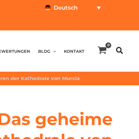
Deutsch
SPRACHTEST
PREISRECHNER
EWERTUNGEN
BLOG
KONTAKT
en der Kathedrale von Murcia
 Das geheime