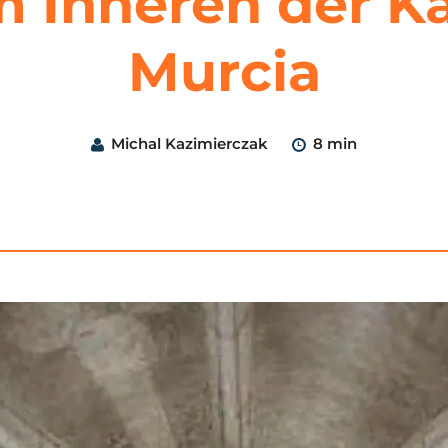
 Inneren der K
Murcia
Michal Kazimierczak
8 min