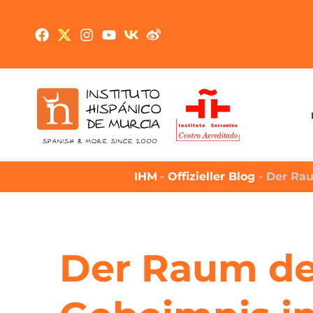
IHM
-
Offizieller Blog
-
Der Rau
Der Raum de