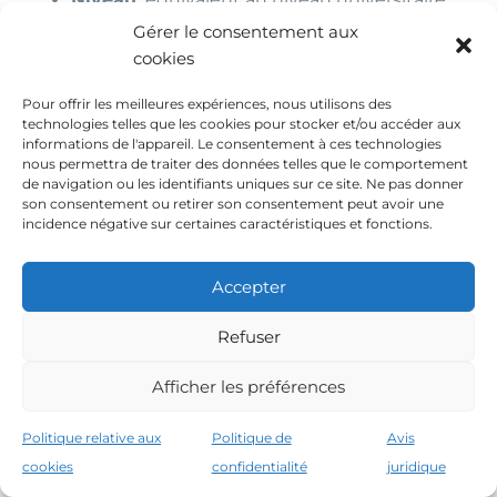
initial (niveau 5 du Cadre européen des
Gérer le consentement aux
certifications).
cookies
Conditions d’accès :
Baccalauréat, ou
Pour offrir les meilleures expériences, nous utilisons des
technologies telles que les cookies pour stocker et/ou accéder aux
Formation FP intermédiaire + cours
informations de l'appareil. Le consentement à ces technologies
d’accès, ou
nous permettra de traiter des données telles que le comportement
Examen d’entrée (si 19 ans ou plus)
de navigation ou les identifiants uniques sur ce site. Ne pas donner
son consentement ou retirer son consentement peut avoir une
Durée:
2 ans (environ 2000 heures)
incidence négative sur certaines caractéristiques et fonctions.
Objectif :
former des techniciens supérieurs
avec des compétences spécialisées et des
Accepter
responsabilités intermédiaires.
Parcours professionnels:
Refuser
Entrer sur le marché du travail avec de
meilleures conditions.
Afficher les préférences
Ou continuer à l’université (de nombreux
diplômes reconnaissent les crédits FP) .
Politique relative aux
Politique de
Avis
cookies
confidentialité
juridique