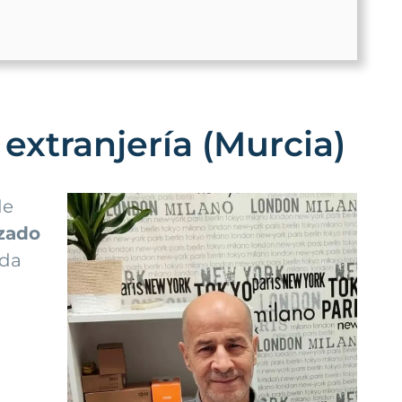
extranjería (Murcia)
d
e
izado
dda