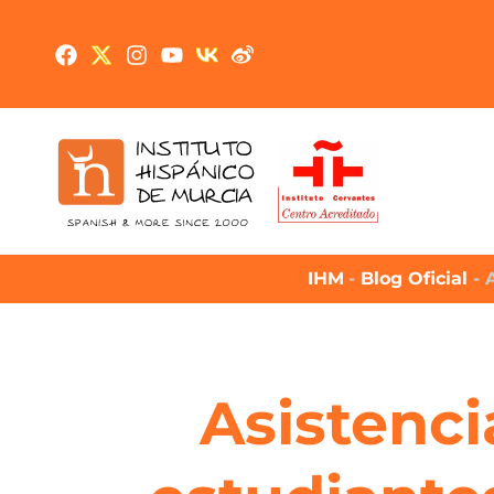
IHM
-
Blog Oficial
-
Asistenci