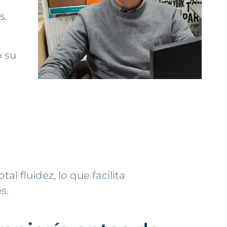
s.
o su
tal fluidez, lo que facilita
s.