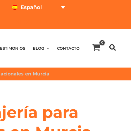
Español
TEST ONLINE
CALCULADOR DE PRECIOS
TESTIMONIOS
BLOG
CONTACTO
rnacionales en Murcia
jería para