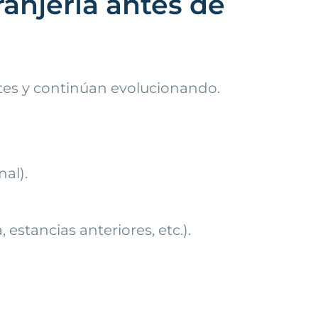
ranjería antes de
tes y continúan evolucionando.
al).
 estancias anteriores, etc.).