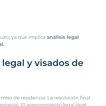
tuito, ya que implica
análisis legal
l.
legal y visados de
iso de residencia. La resolución final
njería). El asesoramiento legal sirve