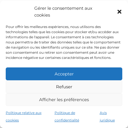
Conditions d’accès :
Gérer le consentement aux
Baccalauréat, ou
cookies
Formation FP intermédiaire + cours
d’accès, ou
Pour offrir les meilleures expériences, nous utilisons des
Examen d’entrée (si 19 ans ou plus)
technologies telles que les cookies pour stocker et/ou accéder aux
Durée:
2 ans (environ 2000 heures)
informations de l'appareil. Le consentement à ces technologies
nous permettra de traiter des données telles que le comportement
Objectif :
former des techniciens supérieurs
de navigation ou les identifiants uniques sur ce site. Ne pas donner
avec des compétences spécialisées et des
son consentement ou retirer son consentement peut avoir une
responsabilités intermédiaires.
incidence négative sur certaines caractéristiques et fonctions.
Parcours professionnels:
Entrer sur le marché du travail avec de
Accepter
meilleures conditions.
Ou continuer à l’université (de nombreux
Refuser
diplômes reconnaissent les crédits FP) .
Afficher les préférences
Politique relative aux
Politique de
Avis
cookies
confidentialité
juridique