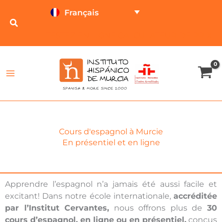
Aller
Français
au
contenu
TESTEZ EN LIGNE
CALCULATEUR DE PRIX
Cours d'espagnol à Murcie
En présentiel et en ligne
Apprendre l’espagnol n’a jamais été aussi facile et
excitant! Dans notre école internationale,
accréditée
par l’Institut Cervantes,
nous offrons plus de
30
cours d’espagnol, en ligne ou en présentiel,
conçus