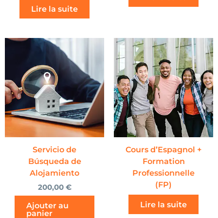
Lire la suite
Servicio de
Cours d’Espagnol +
Búsqueda de
Formation
Alojamiento
Professionnelle
(FP)
200,00
€
Lire la suite
Ajouter au
panier