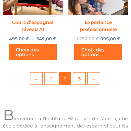
options
peuvent
être
choisies
Cours d’espagnol
Expérience
sur
niveau A1
professionnelle
la
495,00
€
–
549,00
€
1.250,00
€
995,00
€
page
du
Choix des
Choix des
options
options
produit
←
1
2
3
→
B
ienvenue à l’Instituto Hispánico de Murcia, une
école dédiée à l’enseignement de l’espagnol pour les