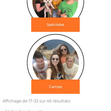
Trié
du
Affichage de 17–32 sur 46 résultats
plus
récent