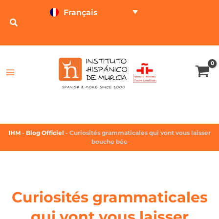
Français
TESTEZ EN LIGNE
CALCULATEUR DE PRIX
IHM
-
Blog Officiel
-
Curiosités grammaticales qui vont vous laisser
bouche bée
Curiosités grammaticales
qui vont vous laisser