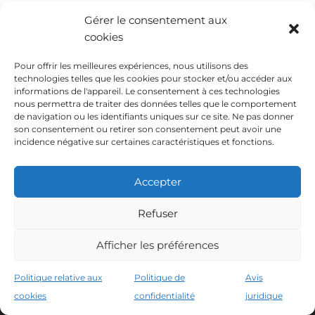
Gérer le consentement aux
cookies
Pour offrir les meilleures expériences, nous utilisons des
technologies telles que les cookies pour stocker et/ou accéder aux
informations de l'appareil. Le consentement à ces technologies
nous permettra de traiter des données telles que le comportement
Connez-nous
de navigation ou les identifiants uniques sur ce site. Ne pas donner
son consentement ou retirer son consentement peut avoir une
incidence négative sur certaines caractéristiques et fonctions.
À propos de nous
Coupure de presse et radio
Accepter
Partenaires satisfaits
Refuser
Galerie de photos
Afficher les préférences
FAQ
Service de transport à l’aéroport
Politique relative aux
Politique de
Avis
cookies
confidentialité
juridique