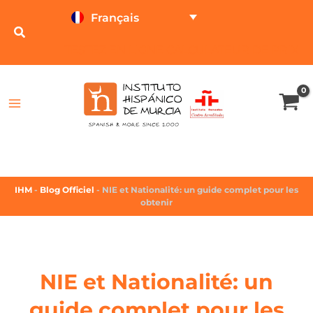
Français
TESTEZ EN LIGNE
CALCULATEUR DE PRIX
IHM
-
Blog Officiel
-
NIE et Nationalité: un guide complet pour les
obtenir
NIE et Nationalité: un
guide complet pour les