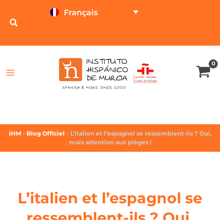
Français
TESTEZ EN LIGNE
CALCULATEUR DE PRIX
IHM
-
Blog Officiel
-
L’italien et l’espagnol se ressemblent-ils ? Oui,
mais attention aux pièges !
L’italien et l’espagnol se
ressemblent-ils ? Oui,