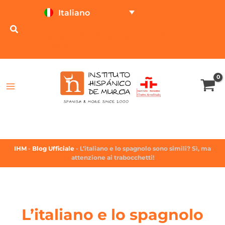
Italiano
PROVA ON LINE
CALCOLATORE DEL
PREZZO
IHM
-
Blog Ufficiale
-
L’italiano e lo spagnolo sono simili? Sì, ma
attenzione ai trabocchetti!
L’italiano e lo spagnolo