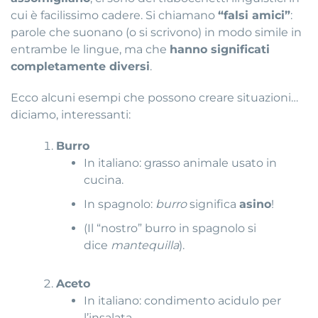
cui è facilissimo cadere. Si chiamano
“falsi amici”
:
parole che suonano (o si scrivono) in modo simile in
entrambe le lingue, ma che
hanno significati
completamente diversi
.
Ecco alcuni esempi che possono creare situazioni…
diciamo, interessanti:
Burro
In italiano: grasso animale usato in
cucina.
In spagnolo:
burro
significa
asino
!
(Il “nostro” burro in spagnolo si
dice
mantequilla
).
Aceto
In italiano: condimento acidulo per
l’insalata.