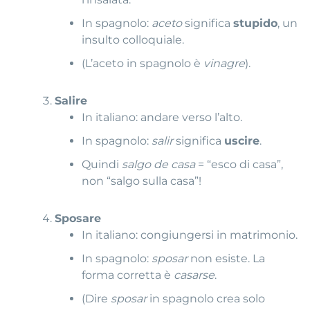
In spagnolo:
aceto
significa
stupido
, un
insulto colloquiale.
(L’aceto in spagnolo è
vinagre
).
Salire
In italiano: andare verso l’alto.
In spagnolo:
salir
significa
uscire
.
Quindi
salgo de casa
= “esco di casa”,
non “salgo sulla casa”!
Sposare
In italiano: congiungersi in matrimonio.
In spagnolo:
sposar
non esiste. La
forma corretta è
casarse
.
(Dire
sposar
in spagnolo crea solo