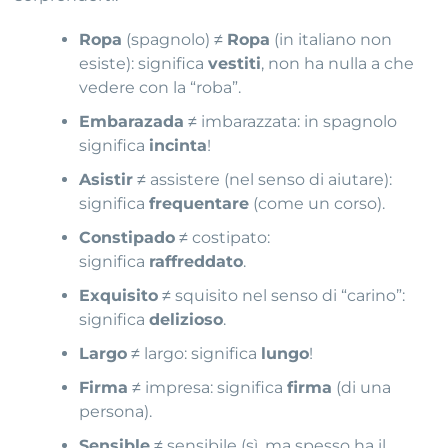
Ropa
(spagnolo) ≠
Ropa
(in italiano non
esiste): significa
vestiti
, non ha nulla a che
vedere con la “roba”.
Embarazada
≠ imbarazzata: in spagnolo
significa
incinta
!
Asistir
≠ assistere (nel senso di aiutare):
significa
frequentare
(come un corso).
Constipado
≠ costipato:
significa
raffreddato
.
Exquisito
≠ squisito nel senso di “carino”:
significa
delizioso
.
Largo
≠ largo: significa
lungo
!
Firma
≠ impresa: significa
firma
(di una
persona).
Sensible
≠ sensibile (sì, ma spesso ha il