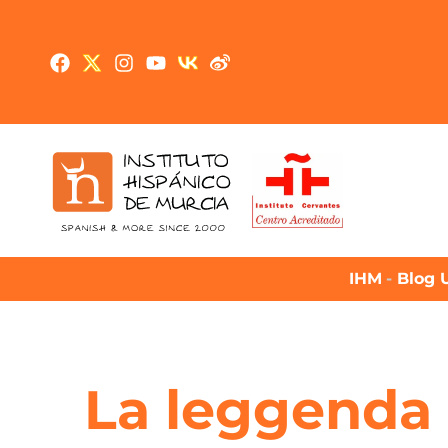
IHM
-
Blog U
La leggenda n