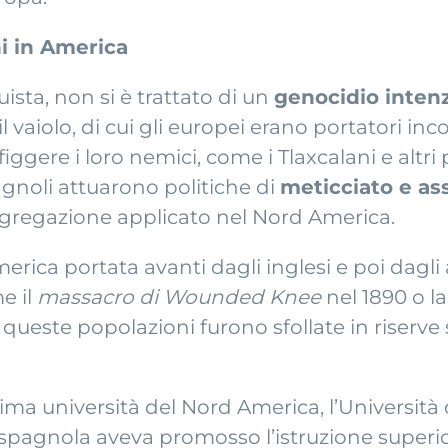
ni in America
ista, non si è trattato di un
genocidio inten
l vaiolo, di cui gli europei erano portatori in
iggere i loro nemici, come i Tlaxcalani e altr
agnoli attuarono politiche di
meticciato e as
gregazione applicato nel Nord America.
merica portata avanti dagli inglesi e poi dagl
e il
massacro di Wounded Knee
nel 1890 o la
 queste popolazioni furono sfollate in riserve s
rima università del Nord America, l’Università
spagnola aveva promosso l’istruzione superiore