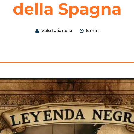
della Spagna
Vale Iulianella
6 min