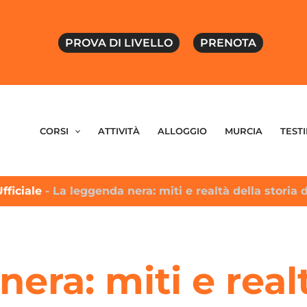
PROVA DI LIVELLO
PRENOTA
CORSI
ATTIVITÀ
ALLOGGIO
MURCIA
TEST
fficiale
-
La leggenda nera: miti e realtà della storia
era: miti e realt