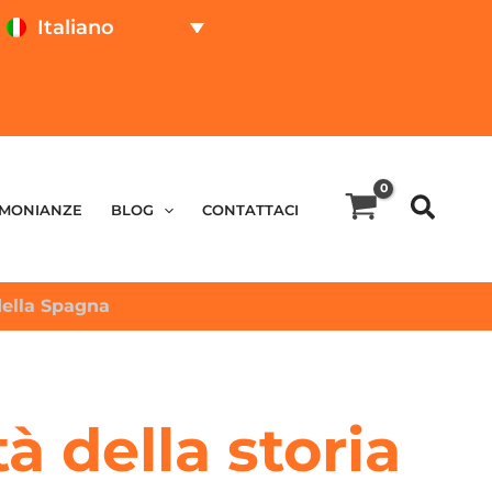
Italiano
PROVA ON LINE
CALCOLATORE DEL
PREZZO
IMONIANZE
BLOG
CONTATTACI
 della Spagna
à della storia