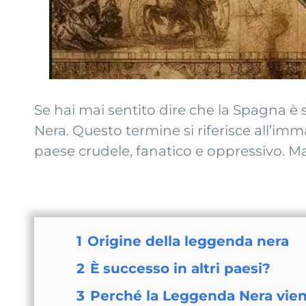
Se hai mai sentito dire che la Spagna è s
Nera. Questo termine si riferisce all’im
paese crudele, fanatico e oppressivo. Ma
1
Origine della leggenda nera
2
È successo in altri paesi?
3
Perché la Leggenda Nera vie