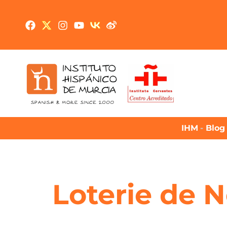
IHM
-
Blog 
Loterie de N