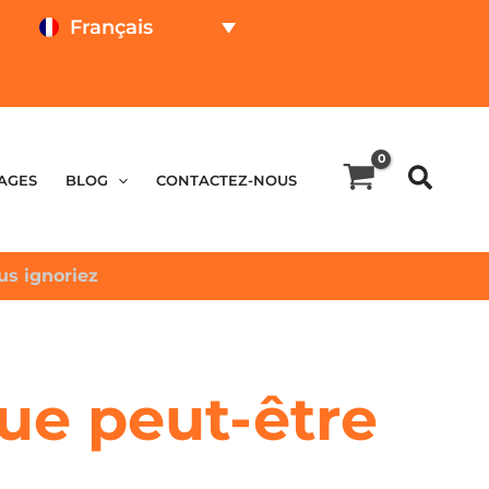
Français
TESTEZ EN LIGNE
CALCULATEUR DE PRIX
AGES
BLOG
CONTACTEZ-NOUS
us ignoriez
que peut-être