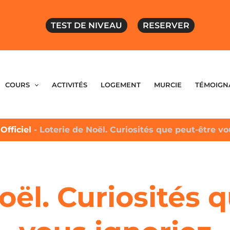
TEST DE NIVEAU
RESERVER
COURS
ACTIVITÉS
LOGEMENT
MURCIE
TÉMOIGN
Officiel
-
Loterie de Noël. Curiosités que peut-être vo
oël. Curiosités 