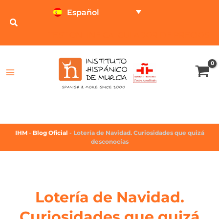
Español
TEST ONLINE
CALCULADOR DE PRECIOS
IHM
-
Blog Oficial
-
Lotería de Navidad. Curiosidades que quizá
desconocías
Lotería de Navidad.
Curiosidades que quizá