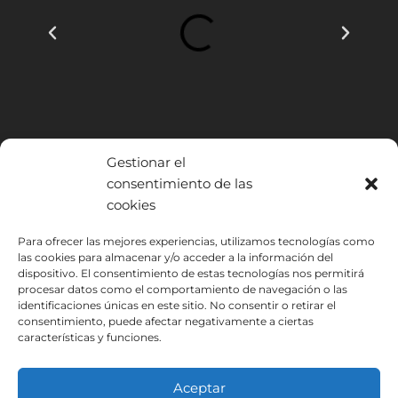
Gestionar el
consentimiento de las
cookies
INSTITUTO HISPANICO DE MURCIA, SOCIEDAD LIMITADA ha sido
Para ofrecer las mejores experiencias, utilizamos tecnologías como
beneficiario del Fondo Europeo de Desarrollo Regional cuyo objetivo
las cookies para almacenar y/o acceder a la información del
es mejorar el uso y la calidad de las tecnologías de la información y de
dispositivo. El consentimiento de estas tecnologías nos permitirá
procesar datos como el comportamiento de navegación o las
las comunicaciones y el acceso a las mismas y gracias al que ha
identificaciones únicas en este sitio. No consentir o retirar el
podido implantar las siguientes soluciones: Presencia web a través de
consentimiento, puede afectar negativamente a ciertas
página propia. Esta acción ha tenido lugar durante 2020. Para ello ha
características y funciones.
contado con el apoyo del programa TIC Cámaras de la Cámara de
Murcia.
Aceptar