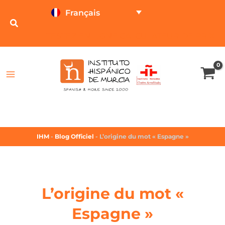
Français
TESTEZ EN LIGNE
CALCULATEUR DE PRIX
IHM
-
Blog Officiel
-
L’origine du mot « Espagne »
L’origine du mot «
Espagne »