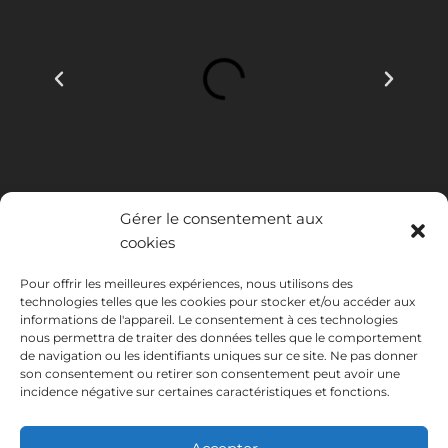
Gérer le consentement aux
cookies
Pour offrir les meilleures expériences, nous utilisons des
technologies telles que les cookies pour stocker et/ou accéder aux
INSTITUTO HISPANICO DE MURCIA, SOCIEDAD LIMITADA a été
informations de l'appareil. Le consentement à ces technologies
bénéficiaire du Fonds européen de développement régional dont
nous permettra de traiter des données telles que le comportement
l'objectif est de développer l'utilisation et la qualité des technologies
de navigation ou les identifiants uniques sur ce site. Ne pas donner
de l'information et de la communication et leur accessibilité, et grâce
son consentement ou retirer son consentement peut avoir une
auquel elle a mis en place les solutions suivantes : présence en ligne à
incidence négative sur certaines caractéristiques et fonctions.
travers son Site Internet. La présente mesure a eu lieu en 2020. À
cette fin, elle a été soutenue par le programme TIC Cámaras, par
Cámara de Murcie.