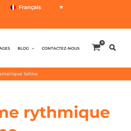
Français
TESTEZ EN LIGNE
CALCULATEUR DE PRIX
AGES
BLOG
CONTACTEZ-NOUS
’Amérique latine
’âme rythmique