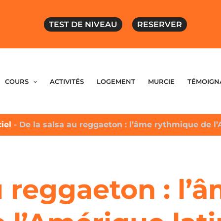
TEST DE NIVEAU
RESERVER
COURS
ACTIVITÉS
LOGEMENT
MURCIE
TÉMOIGN
ciel
-
De la salsa au reggaeton : l’âme rythmique de l
u reggaeton : l