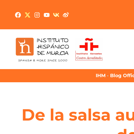
IHM
-
Blog Offi
De la salsa a