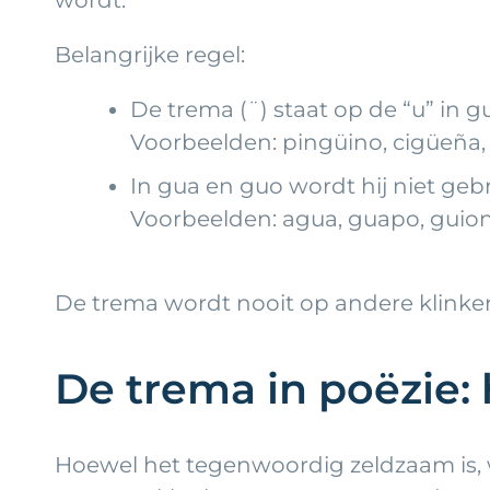
Belangrijke regel:
De trema (¨) staat op de “u” in g
Voorbeelden: pingüino, cigüeña,
In gua en guo wordt hij niet geb
Voorbeelden: agua, guapo, guion
De trema wordt nooit op andere klinker
De trema in poëzie: 
Hoewel het tegenwoordig zeldzaam is, 