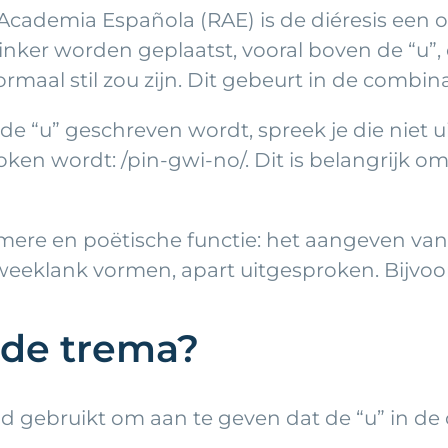
ademia Española (RAE) is de diéresis een or
linker worden geplaatst, vooral boven de “u”
maal stil zou zijn. Dit gebeurt in de combina
 “u” geschreven wordt, spreek je die niet uit
en wordt: /pin-gwi-no/. Dit is belangrijk om 
ere en poëtische functie: het aangeven van 
eeklank vormen, apart uitgesproken. Bijvoor
 de trema?
nd gebruikt om aan te geven dat de “u” in d