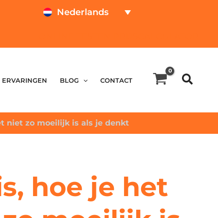
Nederlands
ONLINE TESTEN
PRIJSCALCULATOR
ERVARINGEN
BLOG
CONTACT
 niet zo moeilijk is als je denkt
s, hoe je het