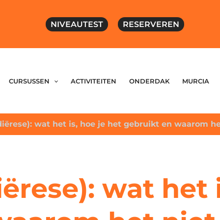
NIVEAUTEST
RESERVEREN
CURSUSSEN
ACTIVITEITEN
ONDERDAK
MURCIA
iërese): wat het is, hoe je het gebruikt en waarom het
ërese): wat het i