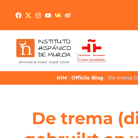
IHM
-
Officile Blog
-
De trema (d
De trema (di