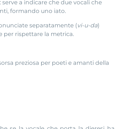
 serve a indicare che due vocali che
ti, formando uno iato.
o pronunciate separatamente (
vi-u-da
)
e per rispettare la metrica.
orsa preziosa per poeti e amanti della
he se la vocale che porta la dieresi ha