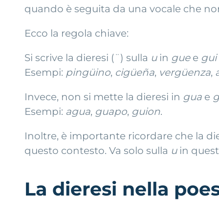
quando è seguita da una vocale che no
Ecco la regola chiave:
Si scrive la dieresi (¨) sulla
u
in
gue
e
gui
Esempi:
pingüino
,
cigüeña
,
vergüenza
,
Invece, non si mette la dieresi in
gua
e
Esempi:
agua
,
guapo
,
guion
.
Inoltre, è importante ricordare che la d
questo contesto. Va solo sulla
u
in questi
La dieresi nella poes