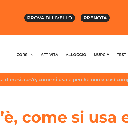
PROVA DI LIVELLO
PRENOTA
CORSI
ATTIVITÀ
ALLOGGIO
MURCIA
TEST
La dieresi: cos’è, come si usa e perché non è così com
s’è, come si usa