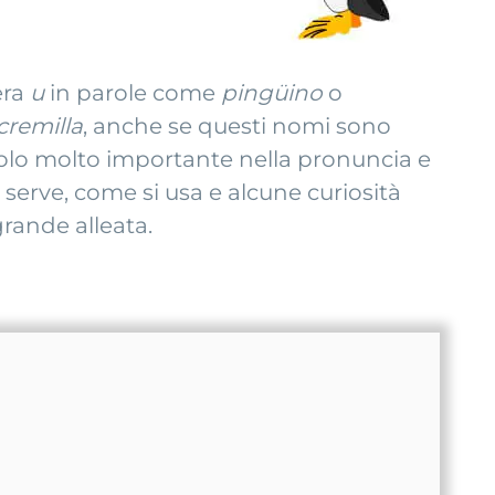
era
u
in parole come
pingüino
o
cremilla
, anche se questi nomi sono
uolo molto importante nella pronuncia e
 serve, come si usa e alcune curiosità
rande alleata.