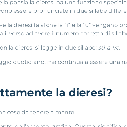
a poesia la dieresi ha una funzione speciale:
 essere pronunciate in due sillabe differen
ove la dieresi fa sì che la “i” e la “u” vengan
a il verso ad avere il numero corretto di sillab
con la dieresi si legge in due sillabe:
sü-a-ve
.
ggio quotidiano, ma continua a essere una ris
ttamente la dieresi?
cune cose da tenere a mente:
nte dall’accento grafico. Questo significa c