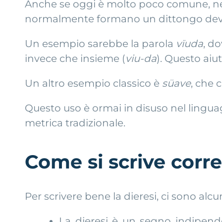
Anche se oggi è molto poco comune, nell
normalmente formano un dittongo devono
Un esempio sarebbe la parola
vïuda
, d
invece che insieme (
viu-da
). Questo aiut
Un altro esempio classico è
süave
, che 
Questo uso è ormai in disuso nel lingua
metrica tradizionale.
Come si scrive corre
Per scrivere bene la dieresi, ci sono al
La dieresi è un segno indipende