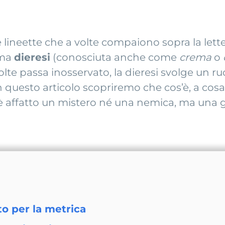
 lineette che a volte compaiono sopra la lett
ama
dieresi
(conosciuta anche come
crema
o
lte passa inosservato, la dieresi svolge un r
In questo articolo scopriremo che cos’è, a cosa
 è affatto un mistero né una nemica, ma una g
to per la metrica