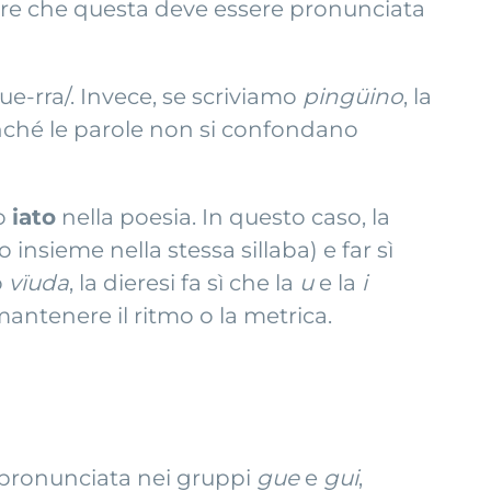
care che questa deve essere pronunciata
gue-rra/. Invece, se scriviamo
pingüino
, la
inché le parole non si confondano
no
iato
nella poesia. In questo caso, la
nsieme nella stessa sillaba) e far sì
o
vïuda
, la dieresi fa sì che la
u
e la
i
ntenere il ritmo o la metrica.
pronunciata nei gruppi
gue
e
gui
,