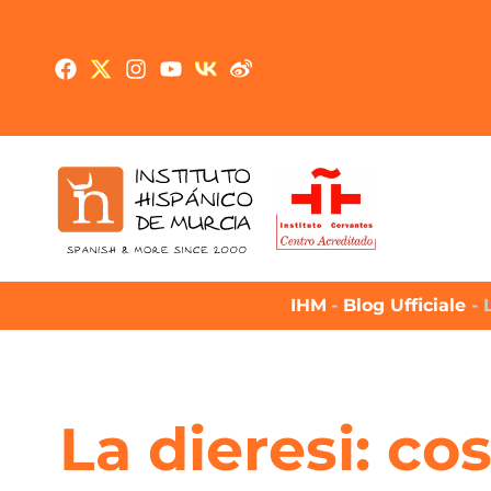
IHM
-
Blog Ufficiale
-
La dieresi: co