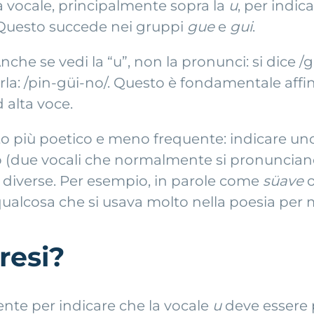
na vocale, principalmente sopra la
u
, per indi
Questo succede nei gruppi
gue
e
gui
.
Anche se vedi la “u”, non la pronunci: si dice /
rla: /pin-güi-no/. Questo è fondamentale aff
alta voce.
to più poetico e meno frequente: indicare u
 (due vocali che normalmente si pronunciano i
 diverse. Per esempio, in parole come
süave
lcosa che si usava molto nella poesia per ma
resi?
mente per indicare che la vocale
u
deve essere 