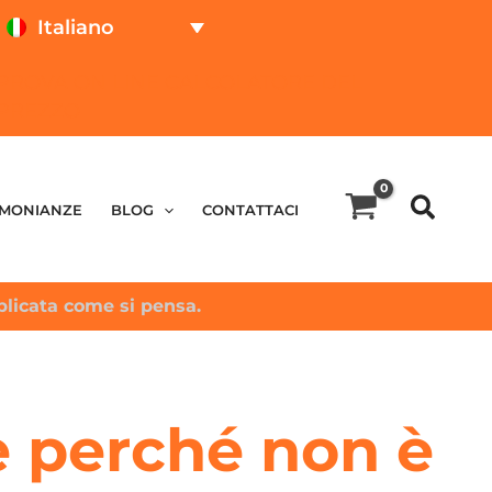
Italiano
PROVA ON LINE
CALCOLATORE DEL
PREZZO
IMONIANZE
BLOG
CONTATTACI
plicata come si pensa.
 e perché non è