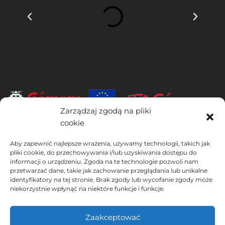
Zarządzaj zgodą na pliki
cookie
INSTITUTO HISPANICO DE MURCIA, SOCIEDAD LIMITADA jest
beneficjentem Europejskiego Funduszu Rozwoju Regionalnego,
Aby zapewnić najlepsze wrażenia, używamy technologii, takich jak
którego celem jest rozwój wykorzystania i jakości technologii
pliki cookie, do przechowywania i/lub uzyskiwania dostępu do
informacji o urządzeniu. Zgoda na te technologie pozwoli nam
informacyjno-komunikacyjnych oraz ich dostępności, dzięki czemu
przetwarzać dane, takie jak zachowanie przeglądania lub unikalne
wdrożył następujące rozwiązania: obecność w Internecie poprzez
identyfikatory na tej stronie. Brak zgody lub wycofanie zgody może
swoją Stronie internetowej. Obecne działanie miało miejsce w 2020
niekorzystnie wpłynąć na niektóre funkcje i funkcje.
roku. W tym celu zostało wsparte przez program TIC Cámaras, przez
Cámara z Murcji.
Zaakceptować