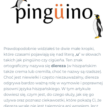
Prawdopodobnie widziałeś te dwie małe kropki,
które czasami pojawiają się nad literą „
u
” w słowach
takich jak pingüino czy cigüeña. Ten znak
ortograficzny nazywa się
diereza
(w hiszpańskim
także crema lub cremilla, choć te nazwy są rzadsze).
Choć jest niewielki i często niezauważalny, diereza
odgrywa bardzo ważną rolę w wymowie i poprawnej
pisowni języka hiszpańskiego. W tym artykule
dowiesz się, czym jest, do czego służy, jak się go
używa oraz poznasz ciekawostki, które pokażą Ci, że
diereza wcale nie jest tajemnicą ani wrogiem, lecz