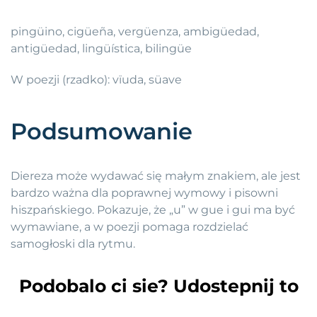
pingüino, cigüeña, vergüenza, ambigüedad,
antigüedad, lingüística, bilingüe
W poezji (rzadko): vïuda, süave
Podsumowanie
Diereza może wydawać się małym znakiem, ale jest
bardzo ważna dla poprawnej wymowy i pisowni
hiszpańskiego. Pokazuje, że „u” w gue i gui ma być
wymawiane, a w poezji pomaga rozdzielać
samogłoski dla rytmu.
Podobalo ci sie? Udostepnij to