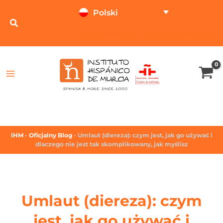
Polski
TESTUJ ONLINE
KALKULATOR CEN
IHM
-
Oficjalny Blog
-
Umlaut (diereza): czym jest, jak go używać i
dlaczego nie jest tak skomplikowany, jak myślisz
Umlaut (diereza): czym
jest, jak go używać i