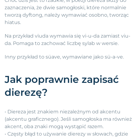
Choć dziś jest to rzadkie, w poezji diereza służy do
zaznaczenia, że dwie samogłoski, które normalnie
tworzą dyftong, należy wymawiać osobno, tworząc
hiatus.
Na przykład vïuda wymawia się vi-u-da zamiast viu-
da. Pomaga to zachować liczbę sylab w wersie.
Inny przykład to süave, wymawiane jako sü-a-ve.
Jak poprawnie zapisać
dierezę?
• Diereza jest znakiem niezależnym od akcentu
(akcentu graficznego). Jeśli samogłoska ma również
akcent, oba znaki mogą wystąpić razem.
• Częsty błąd to używanie dierezy w słowach, gdzie