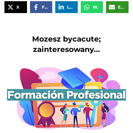
X
Facebook
LinkedIn
WhatsApp
Email
Mozesz bycacute;
zainteresowany...