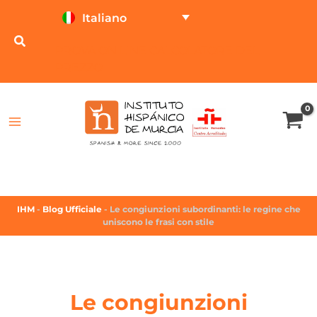
Italiano
PROVA ON LINE
CALCOLATORE DEL
PREZZO
IHM
-
Blog Ufficiale
-
Le congiunzioni subordinanti: le regine che
uniscono le frasi con stile
Le congiunzioni