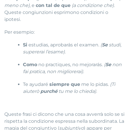
meno che)
, e
con tal de que
(a condizione che).
Queste congiunzioni esprimono condizioni o
ipotesi.
Per esempio:
Si
estudias, aprobarás el examen.
(
Se
studi,
supererai l’esame).
Como
no practiques, no mejorarás.
(
Se
non
fai pratica, non migliorerai).
Te ayudaré
siempre que
me lo pidas.
(Ti
aiuterò
purché
tu me lo chieda).
Queste frasi ci dicono che una cosa avverrà solo se si
rispetta la condizione espressa nella subordinata. La
magia del congiuntivo (
subjuntivo
) appare per