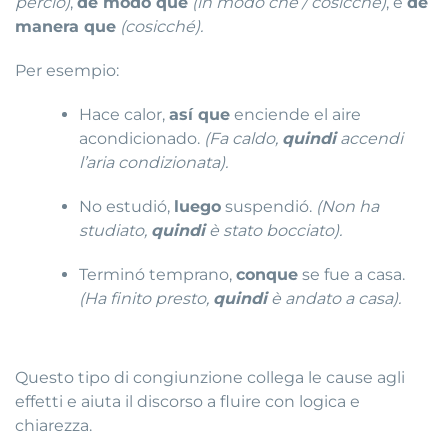
perciò)
,
de modo que
(in modo che / cosicché)
, e
de
manera que
(cosicché).
Per esempio:
Hace calor,
así que
enciende el aire
acondicionado.
(Fa caldo,
quindi
accendi
l’aria condizionata).
No estudió,
luego
suspendió.
(Non ha
studiato,
quindi
è stato bocciato).
Terminó temprano,
conque
se fue a casa.
(Ha finito presto,
quindi
è andato a casa).
Questo tipo di congiunzione collega le cause agli
effetti e aiuta il discorso a fluire con logica e
chiarezza.