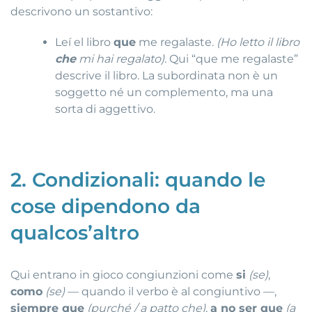
descrivono un sostantivo:
Leí el libro
que
me regalaste.
(Ho letto il libro
che
mi hai regalato).
Qui “que me regalaste”
descrive il libro. La subordinata non è un
soggetto né un complemento, ma una
sorta di aggettivo.
2. Condizionali: quando le
cose dipendono da
qualcos’altro
Qui entrano in gioco congiunzioni come
si
(se)
,
como
(se)
— quando il verbo è al congiuntivo —,
siempre que
(purché / a patto che)
,
a no ser que
(a