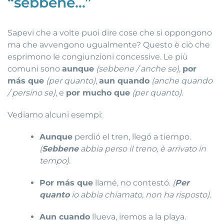
“sebbene…”
Sapevi che a volte puoi dire cose che si oppongono
ma che avvengono ugualmente? Questo è ciò che
esprimono le congiunzioni concessive. Le più
comuni sono
aunque
(sebbene / anche se)
,
por
más que
(per quanto)
,
aun quando
(anche quando
/ persino se)
, e
por mucho que
(per quanto).
Vediamo alcuni esempi:
Aunque
perdió el tren, llegó a tiempo.
(
Sebbene
abbia perso il treno, è arrivato in
tempo).
Por más que
llamé, no contestó.
(
Per
quanto
io abbia chiamato, non ha risposto).
Aun cuando
llueva, iremos a la playa.