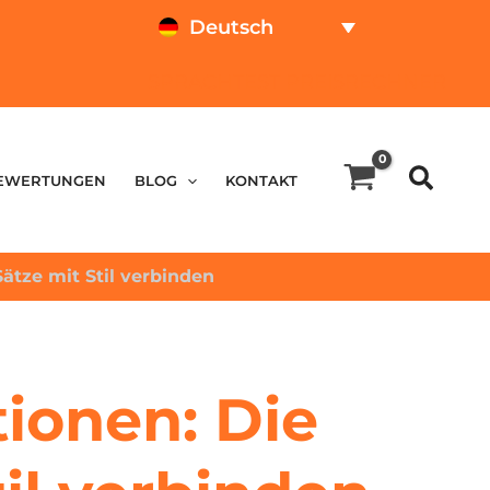
Deutsch
SPRACHTEST
PREISRECHNER
EWERTUNGEN
BLOG
KONTAKT
ätze mit Stil verbinden
ionen: Die