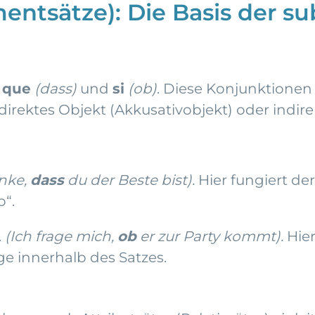
mentsätze): Die Basis der s
d
que
(dass)
und
si
(ob)
. Diese Konjunktionen l
 direktes Objekt (Akkusativobjekt) oder indire
enke,
dass
du der Beste bist).
Hier fungiert der
o“.
.
(Ich frage mich,
ob
er zur Party kommt).
Hier
age innerhalb des Satzes.