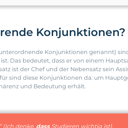
erende Konjunktionen?
nterordnende Konjunktionen genannt) sind W
ist. Das bedeutet, dass er von einem Haupts
ptsatz ist der Chef und der Nebensatz sein As
dafür sind diese Konjunktionen da: um Hau
härenz und Bedeutung erhält.
“
(Ich denke,
dass
Studieren wichtig ist).