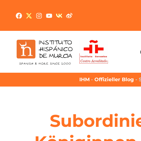
IHM
-
Offizieller Blog
-
Subordini