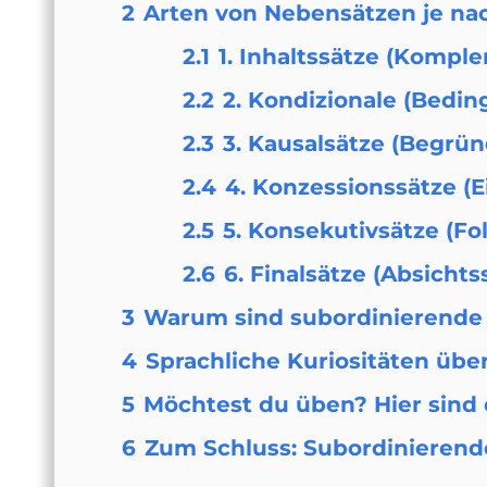
2
Arten von Nebensätzen je nach
2.1
1. Inhaltssätze (Kompl
2.2
2. Kondizionale (Bed
2.3
3. Kausalsätze (Begrü
2.4
4. Konzessionssätze 
2.5
5. Konsekutivsätze (F
2.6
6. Finalsätze (Absich
3
Warum sind subordinierende 
4
Sprachliche Kuriositäten üb
5
Möchtest du üben? Hier sind
6
Zum Schluss: Subordinierende