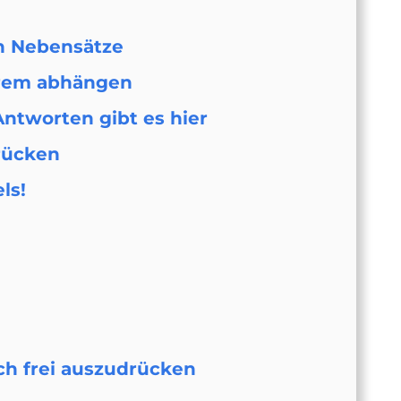
en Nebensätze
erem abhängen
ntworten gibt es hier
rücken
ls!
ch frei auszudrücken