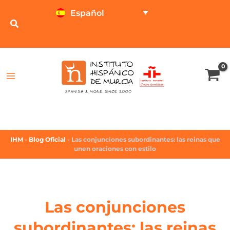
Español
TEST ONLINE
CALCULADOR DE PRECIOS
IHM
-
Blog Oficial
-
Las conjunciones subordinantes: las reinas que
unen oraciones con estilo
Las conjunciones
subordinantes: las reinas