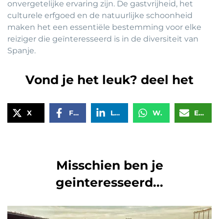
onvergetelijke ervaring zijn. De gastvrijheid, het
culturele erfgoed en de natuurlijke schoonheid
maken het een essentiële bestemming voor elke
reiziger die geïnteresseerd is in de diversiteit van
Spanje.
Vond je het leuk? deel het
X
Facebook
LinkedIn
WhatsApp
Email
Misschien ben je
geinteresseerd...