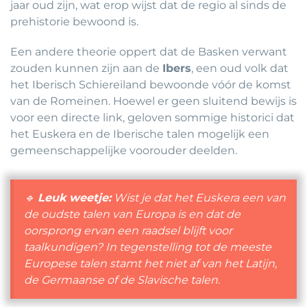
jaar oud zijn, wat erop wijst dat de regio al sinds de
prehistorie bewoond is.
Een andere theorie oppert dat de Basken verwant
zouden kunnen zijn aan de
Ibers
, een oud volk dat
het Iberisch Schiereiland bewoonde vóór de komst
van de Romeinen. Hoewel er geen sluitend bewijs is
voor een directe link, geloven sommige historici dat
het Euskera en de Iberische talen mogelijk een
gemeenschappelijke voorouder deelden.
🔹
Leuk weetje:
Wist je dat het Euskera een van
de oudste talen van Europa is en dat de
oorsprong ervan een raadsel blijft voor
taalkundigen? In tegenstelling tot de meeste
Europese talen stamt het niet af van het Latijn,
de Germaanse of de Slavische talen.