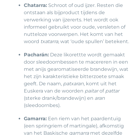
Chatarra:
Schroot of oud ijzer. Resten die
ontstaan als bijproduct tijdens de
verwerking van ijzererts. Het wordt ook
informeel gebruikt voor oude, versleten of
nutteloze voorwerpen. Het komt van het
woord
txatarra
, wat ‘oude spullen’ betekent.
Pacharán:
Deze likorettte wordt gemaakt
door sleedoornbessen te macereren in een
met anijs gearomatiseerde brandewijn, wat
het zijn karakteristieke bitterzoete smaak
geeft. De naam,
patxaran
, komt uit het
Euskera van de woorden
paitar
of
pattar
(sterke drank/brandewijn) en
aran
(sleedoornbes).
Gamarra:
Een riem van het paardentuig
(een springriem of martingale), afkomstig
van het Baskische
gamarra
met dezelfde