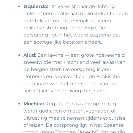
Izquierda:
Dit verwijst naar de richting
‘links’ of een locatie aan de linkerkant in een
ruimtelijke context, evenals naar een
politieke stroming of ideologie. De
oorsprong ligt in het woord
ezquerra
, dat
een soortgelijke betekenis heeft.
Alud:
Een lawine — een grote hoeveelheid
sneeuw die met kracht and veel lawaai van
de bergen stort. De oorsprong is pre-
Romeins en is verwant aan de Baskische
term
lurte
, wat ‘het neerstorten van de
aarde’ (aardverschuiving) betekent.
Mochila:
Rugzak. Een tas die op de rug
wordt gedragen om eten, voorraden of
uitrusting mee te nemen tijdens excursies
of reizen. De oorsprong ligt in het Spaanse
woord
mochil
(jongen / knecht), dat op zijn