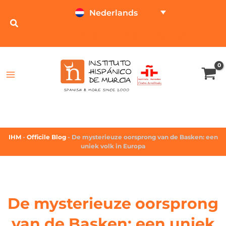
Nederlands
ONLINE TESTEN
PRIJSCALCULATOR
IHM
-
Officile Blog
-
De mysterieuze oorsprong van de Basken: een
uniek volk in Europa
De mysterieuze oorsprong
van de Basken: een uniek