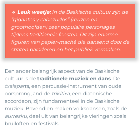
🔹
Leuk weetje:
In de Baskische cultuur zijn de
“gigantes y cabezudos”
(reuzen en
groothoofden) zeer populaire personages
tijdens traditionele feesten. Dit zijn enorme
figuren van papier-maché die dansend door de
straten paraderen en het publiek vermaken.
Een ander belangrijk aspect van de Baskische
cultuur is de
traditionele muziek en dans
. De
txalaparta
, een percussie-instrument van oude
oorsprong, and de
trikitixa
, een diatonische
accordeon, zijn fundamenteel in de Baskische
muziek. Bovendien maken volksdansen, zoals de
aurresku
, deel uit van belangrijke vieringen zoals
bruiloften en festivals.