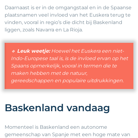
Daarnaast is er in de omgangstaal en in de Spaanse
plaatsnamen veel invloed van het Euskera terug te
vinden, vooral in regio’s die dicht bij Baskenland
liggen, zoals Navarra en La Rioja.
🔹
Leuk weetje:
Hoewel het Euskera een niet-
Indo-Europese taal is, is de invloed ervan op het
Spaans opmerkelijk, vooral in termen die te
maken hebben met de natuur,
gereedschappen en populaire uitdrukkingen.
Baskenland vandaag
Momenteel is Baskenland een autonome
gemeenschap van Spanje met een hoge mate van