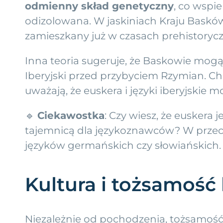
odmienny skład genetyczny
, co wspi
odizolowana. W jaskiniach Kraju Basków z
zamieszkany już w czasach prehistoryc
Inna teoria sugeruje, że Baskowie mog
Iberyjski przed przybyciem Rzymian. C
uważają, że euskera i języki iberyjskie
🔹
Ciekawostka
: Czy wiesz, że euskera
tajemnicą dla językoznawców? W przeciw
języków germańskich czy słowiańskich.
Kultura i tożsamość 
Niezależnie od pochodzenia, tożsamość 