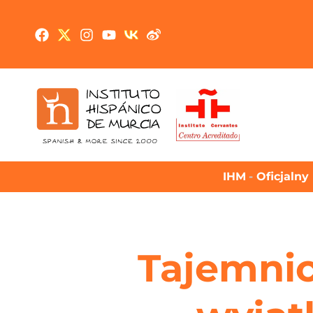
IHM
-
Oficjalny
Tajemni