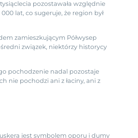
z tysiąclecia pozostawała względnie
00 lat, co sugeruje, że region był
ludem zamieszkującym Półwysep
edni związek, niektórzy historycy
jego pochodzenie nadal pozostaje
nie pochodzi ani z łaciny, ani z
 euskera jest symbolem oporu i dumy