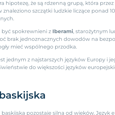
era hipotezę, że są rdzenną grupą, która prze
naleziono szczątki ludzkie liczące ponad 10 0
znych.
ą być spokrewnieni z
Iberami
, starożytnym 
hoć brak jednoznacznych dowodów na bezpośr
 mogły mieć wspólnego przodka.
 jest jednym z najstarszych języków Europy i 
ieństwie do większości języków europejskich 
baskijska
baskijska pozostaje silna od wieków. Język