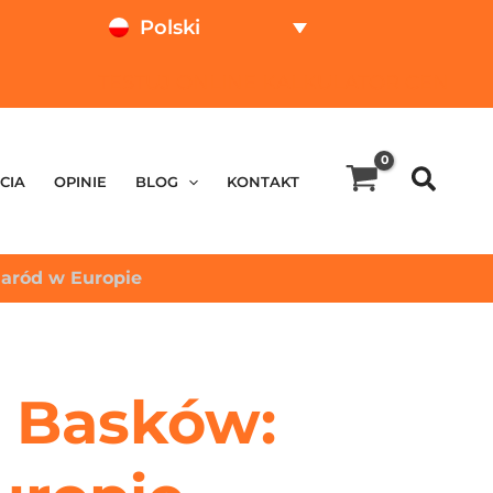
Polski
TESTUJ ONLINE
KALKULATOR CEN
CIA
OPINIE
BLOG
KONTAKT
aród w Europie
 Basków: