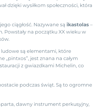
wał dzięki wysiłkom społeczności, która
 jego ciągłość. Nazywane są
ikastolas
–
ym. Powstały na początku XX wieku w
ków.
ce ludowe są elementami, które
ynne „pintxos”, jest znana na całym
estauracji z gwiazdkami Michelin, co
 postacie podczas świąt. Są to ogromne
laparta, dawny instrument perkusyjny,