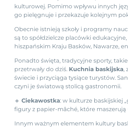
kulturowej. Pomimo wpływu innych językó
go pielęgnuje i przekazuje kolejnym po
Obecnie istnieją szkoły i programy nau
są to spółdzielcze placówki edukacyjne
hiszpańskim Kraju Basków, Nawarze, en
Ponadto święta, tradycyjne sporty, taki
przetrwały do dziś.
Kuchnia baskijska
,
świecie i przyciąga tysiące turystów. San
czyni je światową stolicą gastronomii.
🔹
Ciekawostka
: w kulturze baskijskie
figury z papier-mâché, które maszerują 
Innym ważnym elementem kultury baski