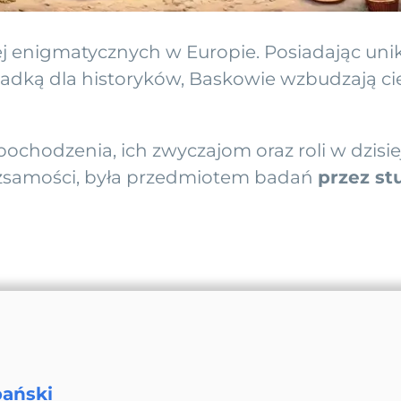
ej enigmatycznych w Europie. Posiadając unika
adką dla historyków, Baskowie wzbudzają cie
ochodzenia, ich zwyczajom oraz roli w dzisiej
żsamości, była przedmiotem badań
przez st
pański