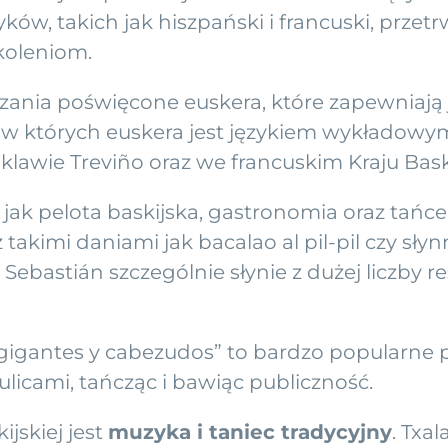
w, takich jak hiszpański i francuski, przetr
koleniom.
czania poświęcone euskera, które zapewniają
, w których euskera jest językiem wykładow
klawie Treviño oraz we francuskim Kraju Bas
e jak pelota baskijska, gastronomia oraz tań
 z takimi daniami jak bacalao al pil-pil czy sł
 Sebastián szczególnie słynie z dużej liczby r
j „gigantes y cabezudos” to bardzo popularne
ulicami, tańcząc i bawiąc publiczność.
jskiej jest
muzyka i taniec tradycyjny
. Txa