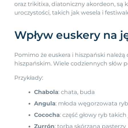
oraz trikitixa, diatoniczny akordeon, są
uroczystości, takich jak wesela i festiwal
Wpływ euskery na ję
Pomimo że euskera i hiszpański należą 
hiszpańskim. Wiele codziennych słów po
Przykłady:
Chabola
: chata, buda
Angula
: młoda węgorzowata ry
Cococha
: część głowy ryb takich
Zurrón
: torba skórzana pasterzy