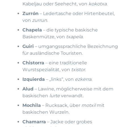
Kabeljau oder Seehecht, von
kokotxa
.
Zurrón
– Ledertasche oder Hirtenbeutel,
von
zurrun
.
Chapela
– die typische baskische
Baskenmütze, von
txapela
.
Guiri
– umgangssprachliche Bezeichnung
für ausländische Touristen.
Chistorra
– eine traditionelle
Wurstspezialität, von
txistor
.
Izquierda
– „links“, von
ezkerra
.
Alud
– Lawine, möglicherweise mit dem
baskischen
lurte
verwandt.
Mochila
– Rucksack, über
motxil
mit
baskischen Wurzeln.
Chamarra
– Jacke oder grobes