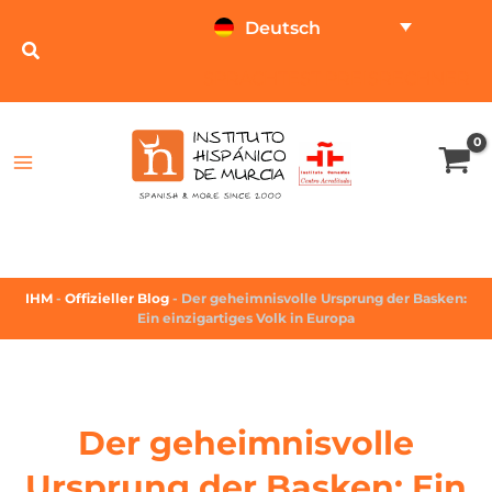
Deutsch
SPRACHTEST
PREISRECHNER
IHM
-
Offizieller Blog
-
Der geheimnisvolle Ursprung der Basken:
Ein einzigartiges Volk in Europa
Der geheimnisvolle
Ursprung der Basken: Ein