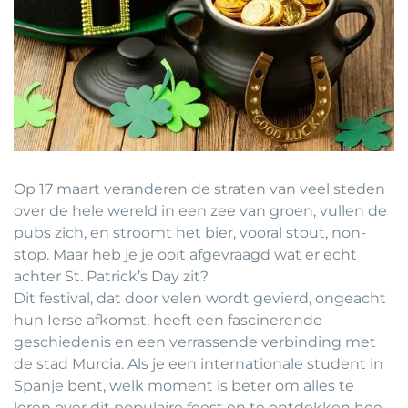
Op 17 maart veranderen de straten van veel steden
over de hele wereld in een zee van groen, vullen de
pubs zich, en stroomt het bier, vooral stout, non-
stop. Maar heb je je ooit afgevraagd wat er echt
achter St. Patrick’s Day zit?
Dit festival, dat door velen wordt gevierd, ongeacht
hun Ierse afkomst, heeft een fascinerende
geschiedenis en een verrassende verbinding met
de stad Murcia. Als je een internationale student in
Spanje bent, welk moment is beter om alles te
leren over dit populaire feest en te ontdekken hoe