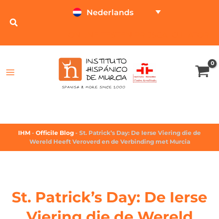
Nederlands
ONLINE TESTEN
PRIJSCALCULATOR
IHM
-
Officile Blog
-
St. Patrick’s Day: De Ierse Viering die de
Wereld Heeft Veroverd en de Verbinding met Murcia
St. Patrick’s Day: De Ierse
Viering die de Wereld