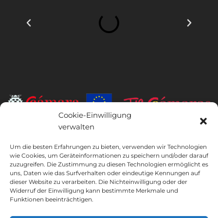
Cookie-Einwilligung
verwalten
INSTITUTO HISPANICO DE MURCIA, SOCIEDAD LIMITADA war der
Begünstigte des Europäischen Fonds für regionale Entwicklung,
Um die besten Erfahrungen zu bieten, verwenden wir Technologien
dessen Ziel es ist, die Nutzung und Qualität von Informations- und
wie Cookies, um Geräteinformationen zu speichern und/oder darauf
Kommunikationstechnologien und deren Zugänglichkeit zu
zuzugreifen. Die Zustimmung zu diesen Technologien ermöglicht es
uns, Daten wie das Surfverhalten oder eindeutige Kennungen auf
entwickeln, und dank dessen es die folgenden Lösungen
dieser Website zu verarbeiten. Die Nichteinwilligung oder der
implementiert hat: Online-Präsenz durch seine Webseite. Die
Widerruf der Einwilligung kann bestimmte Merkmale und
vorliegende Maßnahme fand im Jahr 2020 statt. Zu diesem Zweck
Funktionen beeinträchtigen.
wurde sie vom TIC Cámaras-Programm von Cámara aus Murcia
unterstützt.