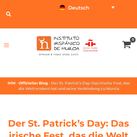
Deutsch
SPRACHTEST
PREISRECHNER
IHM
-
Offizieller Blog
-
Der St. Patrick’s Day: Das irische Fest, das
die Welt erobert hat und seine Verbindung zu Murcia
Der St. Patrick’s Day: Das
irische Fest, das die Welt