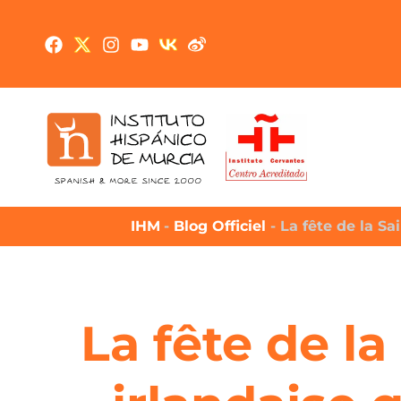
IHM
-
Blog Officiel
-
La fête de la Sa
La fête de la