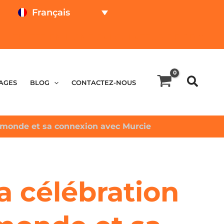
Français
TESTEZ EN LIGNE
CALCULATEUR DE PRIX
AGES
BLOG
CONTACTEZ-NOUS
 le monde et sa connexion avec Murcie
La célébration