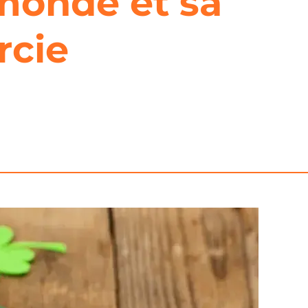
 monde et sa
rcie