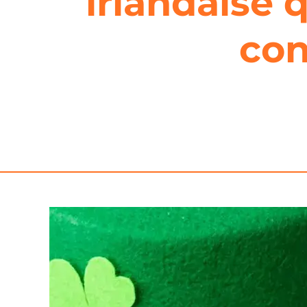
irlandaise 
con