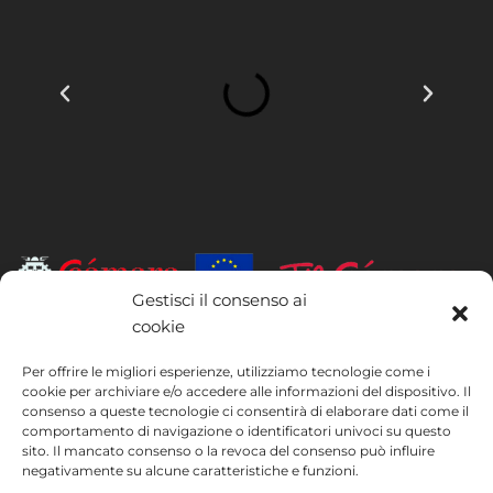
Gestisci il consenso ai
cookie
INSTITUTO HISPANICO DE MURCIA, SOCIEDAD LIMITADA è stata
beneficiaria del Fondo europeo di sviluppo regionale, il cui obiettivo è
Per offrire le migliori esperienze, utilizziamo tecnologie come i
migliorare l’utilizzo e la qualità delle tecnologie dell’informazione e
cookie per archiviare e/o accedere alle informazioni del dispositivo. Il
consenso a queste tecnologie ci consentirà di elaborare dati come il
della comunicazione e la loro accessibilità, e grazie al quale ha potuto
comportamento di navigazione o identificatori univoci su questo
implementare le seguenti misure: presenza online tramite la propria
sito. Il mancato consenso o la revoca del consenso può influire
pagina web. Tale misura è stata attuata nel corso del 2020. A questo
negativamente su alcune caratteristiche e funzioni.
scopo, la società è stata supportata dal programma TIC Cámaras,