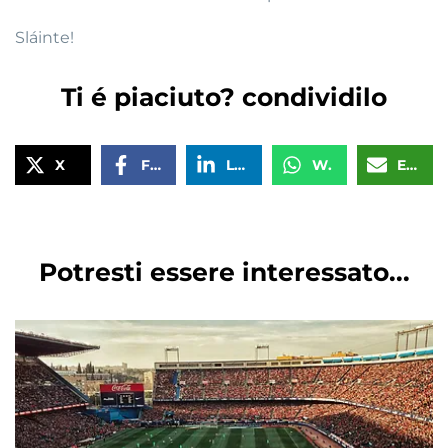
Sláinte!
Ti é piaciuto? condividilo
X
Facebook
LinkedIn
WhatsApp
Email
Potresti essere interessato...