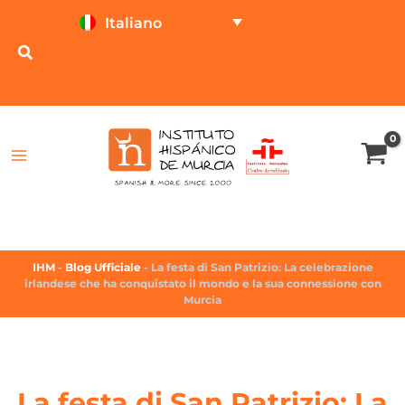
Italiano
PROVA ON LINE
CALCOLATORE DEL
PREZZO
IHM
-
Blog Ufficiale
-
La festa di San Patrizio: La celebrazione
irlandese che ha conquistato il mondo e la sua connessione con
Murcia
La festa di San Patrizio: La