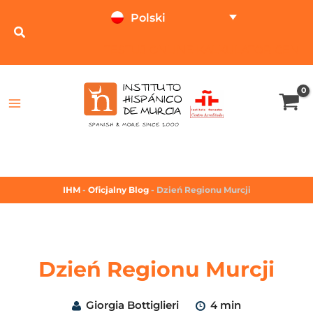
Polski
TESTUJ ONLINE
KALKULATOR CEN
IHM
-
Oficjalny Blog
-
Dzień Regionu Murcji
Dzień Regionu Murcji
Giorgia Bottiglieri
4 min