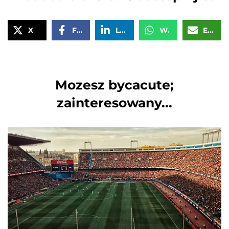
X
Facebook
LinkedIn
WhatsApp
Email
Mozesz bycacute;
zainteresowany...