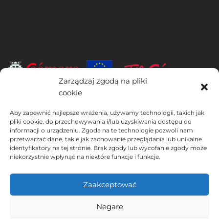
Zarządzaj zgodą na pliki
cookie
INSTITUTO HISPANICO DE MURCIA, SOCIEDAD LIMITADA jest
beneficjentem Europejskiego Funduszu Rozwoju Regionalnego,
Aby zapewnić najlepsze wrażenia, używamy technologii, takich jak
którego celem jest rozwój wykorzystania i jakości technologii
pliki cookie, do przechowywania i/lub uzyskiwania dostępu do
informacji o urządzeniu. Zgoda na te technologie pozwoli nam
informacyjno-komunikacyjnych oraz ich dostępności, dzięki czemu
przetwarzać dane, takie jak zachowanie przeglądania lub unikalne
wdrożył następujące rozwiązania: obecność w Internecie poprzez
identyfikatory na tej stronie. Brak zgody lub wycofanie zgody może
swoją Stronie internetowej. Obecne działanie miało miejsce w 2020
niekorzystnie wpłynąć na niektóre funkcje i funkcje.
roku. W tym celu zostało wsparte przez program TIC Cámaras, przez
Cámara z Murcji.
Zaakceptować
Negare
Ostrzeżenie prawne
Polityka prywatności