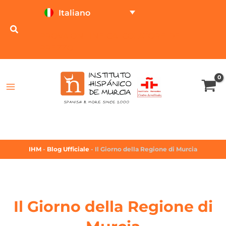
Italiano
PROVA ON LINE
CALCOLATORE DEL
PREZZO
IHM
-
Blog Ufficiale
-
Il Giorno della Regione di Murcia
Il Giorno della Regione di