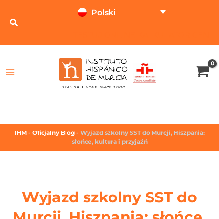
Polski
TESTUJ ONLINE
KALKULATOR CEN
IHM
-
Oficjalny Blog
-
Wyjazd szkolny SST do Murcji, Hiszpania:
słońce, kultura i przyjaźń
Wyjazd szkolny SST do
Murcji, Hiszpania: słońce,