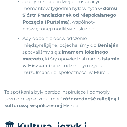
Jednym z najbardziej poruszających
momentów tygodnia była wizyta w
domu
Sióstr Franciszkanek od Niepokalanego
Poczęcia (Purísima)
, wspólnoty
poświęconej modlitwie i służbie.
Aby dopełnić doświadczenie
międzyreligijne, pojechaliśmy do
Beniaján
i
spotkaliśmy się z
imamem lokalnego
meczetu
, który opowiedział nam o
islamie
w Hiszpanii
oraz codziennym życiu
muzułmańskiej społeczności w Murcji.
Te spotkania były bardzo inspirujące i pomogły
uczniom lepiej zrozumieć
różnorodność religijną i
kulturową współczesnej
Hiszpanii.
🏛
Kultura, język i…