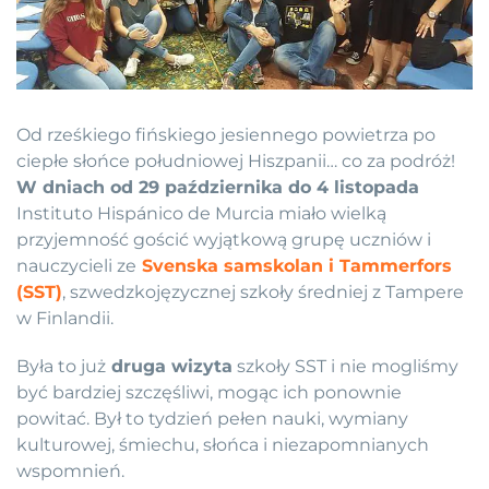
Od rześkiego fińskiego jesiennego powietrza po
ciepłe słońce południowej Hiszpanii… co za podróż!
W dniach od 29 października do 4 listopada
Instituto Hispánico de Murcia miało wielką
przyjemność gościć wyjątkową grupę uczniów i
nauczycieli ze
Svenska samskolan i Tammerfors
(SST)
, szwedzkojęzycznej szkoły średniej z Tampere
w Finlandii.
Była to już
druga wizyta
szkoły SST i nie mogliśmy
być bardziej szczęśliwi, mogąc ich ponownie
powitać. Był to tydzień pełen nauki, wymiany
kulturowej, śmiechu, słońca i niezapomnianych
wspomnień.