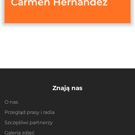
Carmen Hernández
Znają nas
O nas
Przegląd prasy i radia
Szczęśliwi partnerzy
Galeria zdjęć