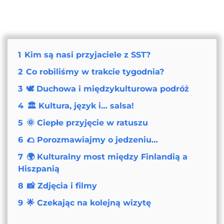
1
Kim są nasi przyjaciele z SST?
2
Co robiliśmy w trakcie tygodnia?
3
🕊 Duchowa i międzykulturowa podróż
4
🏛 Kultura, język i… salsa!
5
🌞 Ciepłe przyjęcie w ratuszu
6
🌮 Porozmawiajmy o jedzeniu…
7
🌍 Kulturalny most między Finlandią a
Hiszpanią
8
📸 Zdjęcia i filmy
9
🌟 Czekając na kolejną wizytę