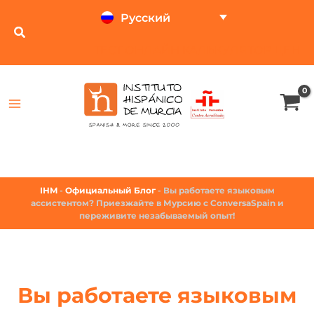
Русский
ТЕСТ ОНЛАЙН
КАЛЬКУЛЯТОР ЦЕН
IHM
-
Официальный Блог
-
Вы работаете языковым
ассистентом? Приезжайте в Мурсию с ConversaSpain и
переживите незабываемый опыт!
Вы работаете языковым