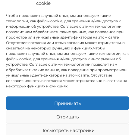
cookie
Чтобы предложить лучший опыт, мы используем такие
технологии, как файлы cookie, для хранения и/или доступа к
информации об устройстве. Согласие с этими технологиями
позволит нам обрабатывать такие данные, как поведение при
просмотре или уникальные идентификаторы на этом сайте.
Отсутствие согласия или отзыв согласия может отрицательно
сказаться на некоторых функциях и функциях.Чтобы
предложить лучший опыт, мы используем такие технологии, как
INSTITUTO HISPANICO DE MURCIA, SOCIEDAD LIMITADA был
файлы cookie, для хранения и/или доступа к информации об
бенефициаром Европейского фонда регионального развития,
устройстве. Согласие с этими технологиями позволит нам
целью которого является развитие использования и качества
обрабатывать такие данные, как поведение при просмотре или
информационных и коммуникационных технологий и их
уникальные идентификаторы на этом сайте. Отсутствие
доступности, и благодаря которому он внедрил следующие
согласия или отзыв согласия может отрицательно сказаться на
решения: присутствие в Интернете через его Веб-сайт.
некоторых функциях и функциях.
Настоящая мера состоялась в 2020 году. С этой целью она была
поддержана Программой TIC Cámaras, Камарой Мурсии.
Принимать
Отрицать
Юридическое предупреждение
Посмотреть настройки
Политика конфиденциальности
Условия бронирования