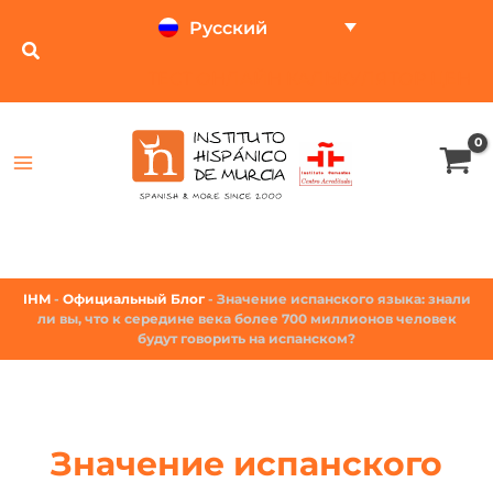
Русский
ТЕСТ ОНЛАЙН
КАЛЬКУЛЯТОР ЦЕН
IHM
-
Официальный Блог
-
Значение испанского языка: знали
ли вы, что к середине века более 700 миллионов человек
будут говорить на испанском?
Значение испанского