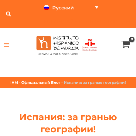
Русский
ТЕСТ ОНЛАЙН
КАЛЬКУЛЯТОР ЦЕН
IHM
-
Официальный Блог
-
Испания: за гранью географии!
Испания: за гранью
географии!