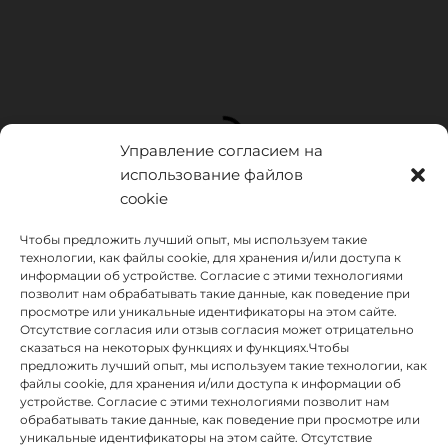
Управление согласием на
использование файлов
cookie
Чтобы предложить лучший опыт, мы используем такие
технологии, как файлы cookie, для хранения и/или доступа к
информации об устройстве. Согласие с этими технологиями
позволит нам обрабатывать такие данные, как поведение при
просмотре или уникальные идентификаторы на этом сайте.
Отсутствие согласия или отзыв согласия может отрицательно
сказаться на некоторых функциях и функциях.Чтобы
предложить лучший опыт, мы используем такие технологии, как
INSTITUTO HISPANICO DE MURCIA, SOCIEDAD LIMITADA был
файлы cookie, для хранения и/или доступа к информации об
бенефициаром Европейского фонда регионального развития,
устройстве. Согласие с этими технологиями позволит нам
целью которого является развитие использования и качества
обрабатывать такие данные, как поведение при просмотре или
информационных и коммуникационных технологий и их
уникальные идентификаторы на этом сайте. Отсутствие
доступности, и благодаря которому он внедрил следующие