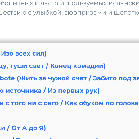
опытных и часто используемых испанских
тешествию с улыбкой, сюрпризами и щепотк
/ Изо всех сил)
ду, туши свет / Конец комедии)
 bote (Жить за чужой счет / Забито под з
о источника / Из первых рук)
и с того ни с сего / Как обухом по голове
и / От А до Я)