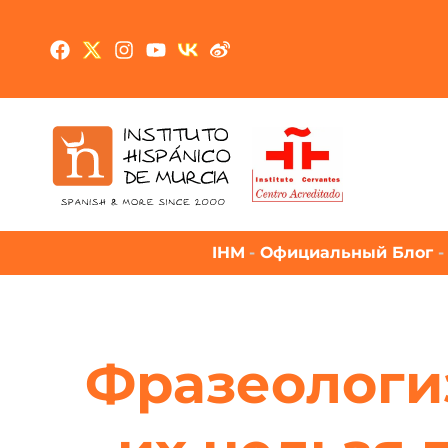
IHM
-
Официальный Блог
Фразеологиз