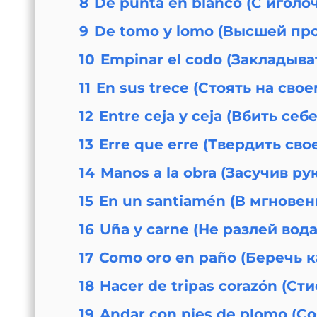
8
De punta en blanco (С иголо
9
De tomo y lomo (Высшей про
10
Empinar el codo (Закладыва
11
En sus trece (Стоять на сво
12
Entre ceja y ceja (Вбить себ
13
Erre que erre (Твердить сво
14
Manos a la obra (Засучив рук
15
En un santiamén (В мгновен
16
Uña y carne (Не разлей вод
17
Como oro en paño (Беречь к
18
Hacer de tripas corazón (Ст
19
Andar con pies de plomo (