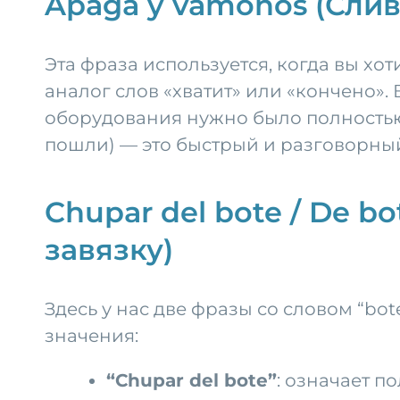
Apaga y vámonos (Слив
Эта фраза используется, когда вы хоти
аналог слов «хватит» или «кончено»
оборудования нужно было полностью о
пошли) — это быстрый и разговорный 
Chupar del bote / De b
завязку)
Здесь у нас две фразы со словом “bo
значения:
“Chupar del bote”
: означает п