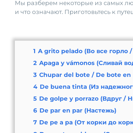
Мы разберем некоторые из самых люб
и что означают. Приготовьтесь к пу
1
A grito pelado (Во все горло 
2
Apaga y vámonos (Сливай во
3
Chupar del bote / De bote en
4
De buena tinta (Из надежног
5
De golpe y porrazo (Вдруг / Н
6
De par en par (Настежь)
7
De pe a pa (От корки до корк