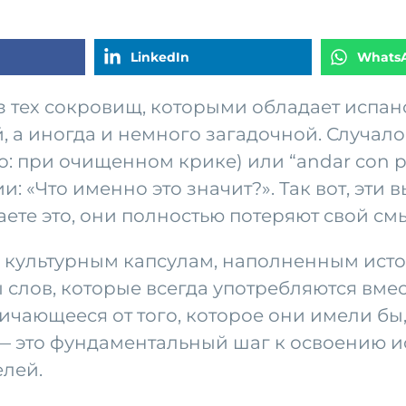
LinkedIn
Whats
 тех сокровищ, которыми обладает испанс
 а иногда и немного загадочной. Случалос
но: при очищенном крике) или “andar con 
ии: «Что именно это значит?». Так вот, э
аете это, они полностью потеряют свой с
культурным капсулам, наполненным исто
 слов, которые всегда употребляются вме
личающееся от того, которое они имели бы
 это фундаментальный шаг к освоению ис
лей.