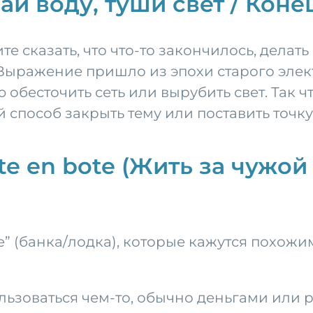
ай воду, туши свет / Коне
те сказать, что что-то закончилось, делат
. Выражение пришло из эпохи старого элек
бесточить сеть или вырубить свет. Так ч
способ закрыть тему или поставить точку
ote en bote (Жить за чужой
te” (банка/лодка), которые кажутся похо
ользоваться чем-то, обычно деньгами или 