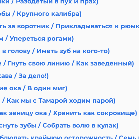
чки / Разодетый в пух и прах)
бы / Крупного калибра)
ть за воротник / Прикладываться к рюмк
ем / Упереться рогами)
е в голову / Иметь зуб на кого-то)
е / Гнуть свою линию / Как заведенный)
ава / За дело!)
ие ока / В один миг)
а / Как мы с Тамарой ходим парой)
ак зеницу ока / Хранить как сокровище)
иснуть зубы / Собрать волю в кулак)
Соблюдать крайнюю осторожность / Семь 