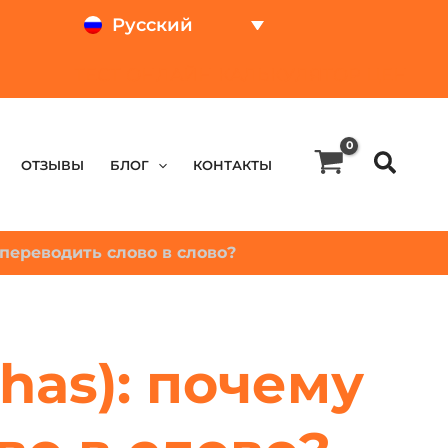
Русский
ТЕСТ ОНЛАЙН
КАЛЬКУЛЯТОР ЦЕН
OТЗЫВЫ
БЛОГ
КОНТАКТЫ
 переводить слово в слово?
has): почему