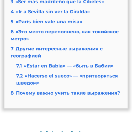
3
«Ser más madrileño que la Cibeles»
4
«Ir a Sevilla sin ver la Giralda»
5
«París bien vale una misa»
6
«Это место переполнено, как токийское
метро»
7
Другие интересные выражения с
географией
7.1
«Estar en Babia» — «быть в Бабии»
7.2
«Hacerse el sueco» — «притворяться
шведом»
8
Почему важно учить такие выражения?