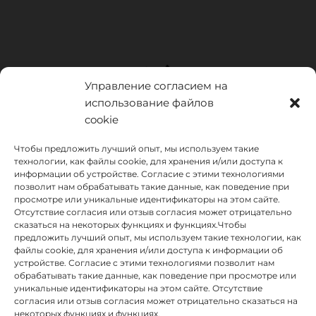
Управление согласием на
использование файлов
cookie
Чтобы предложить лучший опыт, мы используем такие
технологии, как файлы cookie, для хранения и/или доступа к
информации об устройстве. Согласие с этими технологиями
позволит нам обрабатывать такие данные, как поведение при
просмотре или уникальные идентификаторы на этом сайте.
Отсутствие согласия или отзыв согласия может отрицательно
сказаться на некоторых функциях и функциях.Чтобы
предложить лучший опыт, мы используем такие технологии, как
INSTITUTO HISPANICO DE MURCIA, SOCIEDAD LIMITADA был
файлы cookie, для хранения и/или доступа к информации об
бенефициаром Европейского фонда регионального развития,
устройстве. Согласие с этими технологиями позволит нам
целью которого является развитие использования и качества
обрабатывать такие данные, как поведение при просмотре или
информационных и коммуникационных технологий и их
уникальные идентификаторы на этом сайте. Отсутствие
доступности, и благодаря которому он внедрил следующие
согласия или отзыв согласия может отрицательно сказаться на
решения: присутствие в Интернете через его Веб-сайт.
некоторых функциях и функциях.