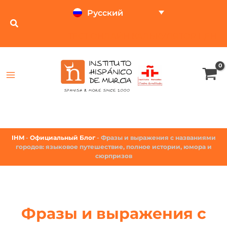
Русский
ТЕСТ ОНЛАЙН
КАЛЬКУЛЯТОР ЦЕН
IHM
-
Официальный Блог
-
Фразы и выражения с названиями
городов: языковое путешествие, полное истории, юмора и
сюрпризов
Фразы и выражения с