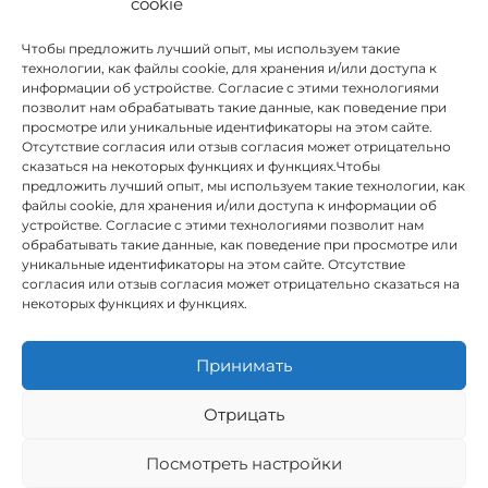
cookie
Чтобы предложить лучший опыт, мы используем такие
технологии, как файлы cookie, для хранения и/или доступа к
информации об устройстве. Согласие с этими технологиями
позволит нам обрабатывать такие данные, как поведение при
просмотре или уникальные идентификаторы на этом сайте.
Отсутствие согласия или отзыв согласия может отрицательно
сказаться на некоторых функциях и функциях.Чтобы
предложить лучший опыт, мы используем такие технологии, как
INSTITUTO HISPANICO DE MURCIA, SOCIEDAD LIMITADA был
файлы cookie, для хранения и/или доступа к информации об
бенефициаром Европейского фонда регионального развития,
устройстве. Согласие с этими технологиями позволит нам
целью которого является развитие использования и качества
обрабатывать такие данные, как поведение при просмотре или
информационных и коммуникационных технологий и их
уникальные идентификаторы на этом сайте. Отсутствие
доступности, и благодаря которому он внедрил следующие
согласия или отзыв согласия может отрицательно сказаться на
решения: присутствие в Интернете через его Веб-сайт.
некоторых функциях и функциях.
Настоящая мера состоялась в 2020 году. С этой целью она была
поддержана Программой TIC Cámaras, Камарой Мурсии.
Принимать
Отрицать
Юридическое предупреждение
Посмотреть настройки
Политика конфиденциальности
Условия бронирования