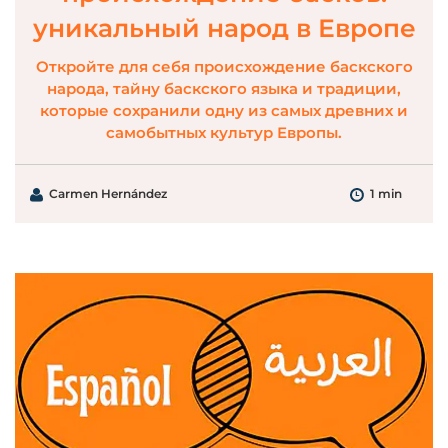
уникальный народ в Европе
Откройте для себя происхождение баскского
народа, тайну баскского языка и традиции,
которые сохранили одну из самых древних и
самобытных культур Европы.
Carmen Hernández
1 min