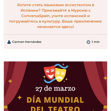
Хотите стать языковым ассистентом в
Испании? Приезжайте в Мурсию с
ConversaSpain, учите испанский и
погружайтесь в культуру. Ваше приключение
начинается здесь!
Carmen Hernández
1 min