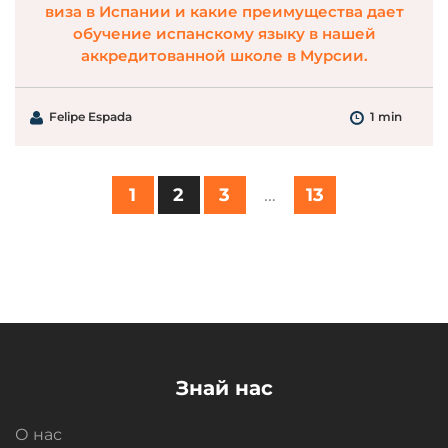
виза в Испании и какие преимущества дает
обучение испанскому языку в нашей
аккредитованной школе в Мурсии.
Felipe Espada
1 min
1
2
3
…
13
Знай нас
О нас