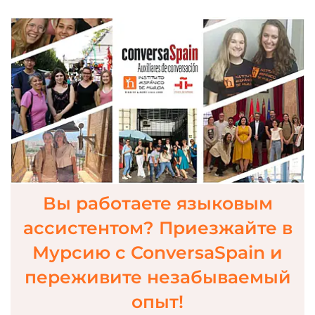
Вы работаете языковым
ассистентом? Приезжайте в
Мурсию с ConversaSpain и
переживите незабываемый
опыт!