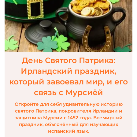
День Святого Патрика:
Ирландский праздник,
который завоевал мир, и его
связь с Мурсиёй
Откройте для себя удивительную историю
святого Патрика, покровителя Ирландии и
защитника Мурсии с 1452 года. Всемирный
праздник, объяснённый для изучающих
испанский язык.