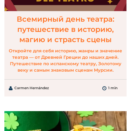
Всемирный день театра:
путешествие в историю,
магию и страсть сцены
Откройте для себя историю, жанры и значение
театра — от Древней Греции до наших дней.
Путешествие по испанскому театру, Золотому
веку и самым знаковым сценам Мурсии.
Carmen Hernández
1 min