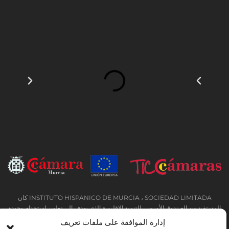
INSTITUTO HISPANICO DE MURCIA ، SOCIEDAD LIMITADA كان
المستفيد من الصندوق الأوروبي للتنمية الإقليمية الذي يهدف إلى تطوير استخدام وجودة
تكنولوجيا المعلومات والاتصالات وإمكانية الوصول إليها ، وبفضل ذلك نفذت الحلول
إدارة الموافقة على ملفات تعريف
التالية: التواجد عبر الإنترنت من خلال موقع إلكتروني. تم اتخاذ الإجراء الحالي في عام