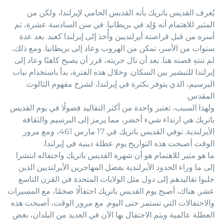
يُعرف القديس باتريك بأنه القديس الحامي لإيرلندا، ولكن من
المثير للاهتمام أنه وُلِد في بريطانيا. في سن السادسة عشرة، تم
أسره من قبل قراصنة أيرلنديين وأُخذ إلى إيرلندا كعبد. بعد عدة
سنوات من الأسر، تمكن من الهروب وعاد إلى بريطانيا. ومع ذلك،
لم تنتهِ قصته هنا. بعد أن نال حريته، قرر أن يصبح كاهنًا وعاد إلى
إيرلندا للتبشير بين السكان. وخلال هذه الفترة، بدأ باستخدام نبات
البرسيم، الذي يتوفر بكثرة في إيرلندا، لشرح مفهوم الثالوث
المقدس.
ولهذا السبب، تعتبر واحدة من أكثر التقاليد فضولًا في يوم القديس
باتريك هي ارتداء شيء أخضر، مما يرمز إلى البرسيم والثقافة
الأيرلندية. توفي القديس باتريك في 17 مارس 461، ومع مرور
الوقت أصبحت هذه التواريخ يوم عطلة دينية في إيرلندا.
ما هو مثير للاهتمام هو أن شهرة القديس باتريك واحتفاله انتشرا
إلى ما وراء الحدود الأيرلندية بفضل المهاجرين الأيرلنديين الذين
جلبوا تقاليدهم إلى دول مثل الولايات المتحدة في القرن التاسع
عشر. هناك، أصبح يوم القديس باتريك احتفالًا ضخمًا، مع المسيرات
والاحتفالات التي تستمر حتى اليوم. مع مرور الوقت، أصبحت هذه
العطلة عالمية ويتم الاحتفال بها الآن في العديد من البلدان، بغض