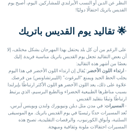
النظر عن الدين أو النسب الأيرلندي للمشاركين. اليوم، أصبح يوم
القديس باتريك احتفالًا دوليًا!
🌟
تقاليد يوم القديس باتريك
على الرغم من أن كل بلد يحتفل بهذا المهرجان بشكل مختلف، إلا
أن بعض التقاليد تجعل يوم القديس باتريك مناسبة فريدة. إليك
بعضًا من أشهر هذه التقاليد:
•
ارتداء اللون الأخضر
: يُقال إن ارتداء اللون الأخضر في هذا اليوم
يجلب الحظ الجيد ويمنع “البرغوث” (الليبرتشاونس) من قرصك.
علاوة على ذلك، يعد اللون الأخضر هو اللون الأكثر ارتباطًا بإيرلندا
بسبب مناظرها الطبيعية الخضراء وبالطبع البرسيم، الذي يرتبط
ارتباطًا وثيقًا بتقليد القديس.
•
المسيرات
: في مدن مثل دبلن ونيويورك ولندن وبوينس آيرس،
تُعد المسيرات حدثًا رئيسيًا في يوم القديس باتريك. مع الموسيقى
السلتية، وأبواق الكورنبوب، والرقصات التقليدية، تصبح هذه
المسيرات احتفالات ملونة وثقافية ومبهجة.