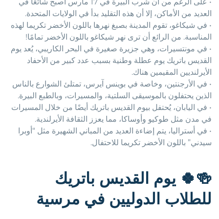
• على الرغم من أن شرب البيرة في 17 مارس أصبح شائعًا في
العديد من الأماكن، إلا أن هذه التقليد بدأ في الولايات المتحدة.
• في شيكاغو، تقوم المدينة بصبغ نهرها باللون الأخضر تكريما لهذه
المناسبة. من الرائع أن ترى نهر شيكاغو باللون الأخضر تمامًا!
• في مونتسيرات، وهي جزيرة صغيرة في البحر الكاريبي، يُعد يوم
القديس باتريك يوم عطلة وطنية بسبب عدد كبير من الأحفاد
الأيرلنديين المقيمين هناك.
• في الأرجنتين، وخاصة في بوينس آيرس، تمتلئ الشوارع بالناس
الذين يحتفلون بالموسيقى السلتية، والمسيرات، وبالطبع البيرة.
• في اليابان، يُحتفل بيوم القديس باتريك أيضًا من خلال المسيرات
في مدن مثل طوكيو وأوساكا، مما يعزز الثقافة الأيرلندية.
• في أستراليا، يتم إضاءة العديد من المباني الشهيرة مثل “أوبرا
سيدني” باللون الأخضر تكريما للاحتفال.
🍻🍀
يوم القديس باتريك
للطلاب الدوليين في مرسية