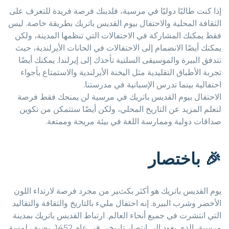
إذا كنت طالبًا دوليًا في مرسية، فلدينك فرصة فريدة للتعرف على
الثقافة المحلية والاحتفال بيوم القديس باتريك بطريقة خاصة. ليس
فقط يمكنك المشاركة في الاحتفالات التي تنظمها المدينة، ولكن
يمكنك أيضًا الانضمام إلى الاحتفالات في الحانات الأيرلندية، حيث
تتدفق البيرة والموسيقى السلتية تأخذك إلى إيرلندا. يمكنك أيضًا
تجربة الأطباق التقليدية مثل اليخنة الأيرلندية والاستمتاع بأجواء
احتفالية بينما تدرس الإسبانية في مدرستنا.
الاحتفال بيوم القديس باتريك في مرسية لن يمنحك فقط فرصة
لتعلم المزيد عن التاريخ المحلي، ولكن أيضًا ستتمكن من تكوين
صداقات دولية وممارسة اللغة في بيئة مريحة وممتعة.
🎉
باختصار
يوم القديس باتريك هو أكثر بكثير من مجرد فرصة لارتداء اللون
الأخضر وشرب البيرة. إنه احتفال مليء بالتاريخ والثقافة والتقاليد
التي انتشرت في جميع أنحاء العالم. ارتباط القديس باتريك بمدينة
مرسية، الذي يعود إلى انتصار تاريخي في عام 1452، يضيف لمسة