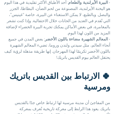
•
البيرة الأيرلندية والطعام
: أحد الأطباق الأكثر تقليدية في هذا اليوم
هو اليخنة الأيرلندية، المصنوعة من لحم الضأن، البطاطا، الجزر
والبصل. وبالطبع، لا يمكن الاستغناء عن البيرة، خاصة “غينيس”،
التي تُقدم في العديد من الحانات خلال الاحتفالية. وإذا كنت تشعر
بالمغامرة، في بعض الأماكن يمكنك تجربة البيرة الخضراء لإضافة
المزيد من اللون لهذا اليوم.
•
المعالم الشهيرة مضاءة باللون الأخضر
: بعض المدن في جميع
أنحاء العالم، مثل سيدني ولندن وروما، تضيء المعالم الشهيرة
باللون الأخضر تكريمًا لهذا المهرجان. إنها طريقة مذهلة لرؤية كيف
يحتفل العالم بيوم القديس باتريك!
🍀
الارتباط بين القديس باتريك
ومرسية
من المفاجئ أن مدينة مرسية لها ارتباط خاص جدًا بالقديس
باتريك. يعود هذا الرابط إلى معركة تاريخية تُعرف بمعركة