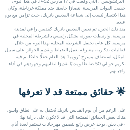
“ألبرتشونيس”، التي وقعت في 17 مارس 1452. في هذا اليوم،
حققت القوات المرسية انتصارًا حاسمًا ضد مملكة غرناطة، وكان
هذا الانتصار يُنسب إلى شفاعة القديس باتريك، حيث تزامن مع يوم
عيده.
منذ ذلك الحين، تم تعيين القديس باتريك كقديس راعي لمدينة
مرسية، وارتبطت صورته بشكل رئيسي بالشرطة المحلية في
مرسية. كل عام، تحتفل الشرطة المحلية بهذا اليوم من خلال
فعاليات تذكارية، معترفة بعمل الضباط وتقديم الجوائز. على سبيل
المثال، استضاف مسرح “روميا” هذا العام حفلًا خاصًا تم فيه
تكريم حوالي 50 ضابطًا ومدنيًا تقديرًا لتفانيهم وجهودهم في أداء
واجباتهم.
🌟
حقائق ممتعة قد لا تعرفها
على الرغم من أن يوم القديس باتريك يُحتفل به على نطاق واسع،
هناك بعض الحقائق الممتعة التي قد لا تكون على دراية بها:
• في دبلن، يوجد عرض رائع يتضمن مهرجانات تستمر لعدة أيام.