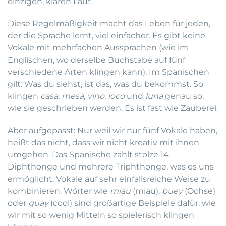
einzigen, klaren Laut.
Diese Regelmäßigkeit macht das Leben für jeden,
der die Sprache lernt, viel einfacher. Es gibt keine
Vokale mit mehrfachen Aussprachen (wie im
Englischen, wo derselbe Buchstabe auf fünf
verschiedene Arten klingen kann). Im Spanischen
gilt: Was du siehst, ist das, was du bekommst. So
klingen
casa
,
mesa
,
vino
,
loco
und
luna
genau so,
wie sie geschrieben werden. Es ist fast wie Zauberei.
Aber aufgepasst: Nur weil wir nur fünf Vokale haben,
heißt das nicht, dass wir nicht kreativ mit ihnen
umgehen. Das Spanische zählt stolze 14
Diphthonge und mehrere Triphthonge, was es uns
ermöglicht, Vokale auf sehr einfallsreiche Weise zu
kombinieren. Wörter wie
miau
(miau),
buey
(Ochse)
oder
guay
(cool) sind großartige Beispiele dafür, wie
wir mit so wenig Mitteln so spielerisch klingen