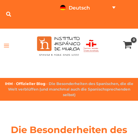
Deutsch
SPRACHTEST
PREISRECHNER
IHM
-
Offizieller Blog
-
Die Besonderheiten des Spanischen, die die
Welt verblüffen (und manchmal auch die Spanischsprechenden
selbst)
Die Besonderheiten des