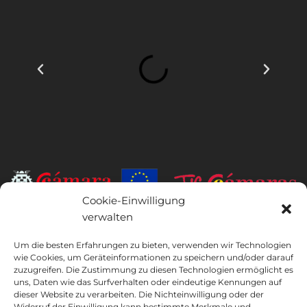
Cookie-Einwilligung
verwalten
INSTITUTO HISPANICO DE MURCIA, SOCIEDAD LIMITADA war der
Begünstigte des Europäischen Fonds für regionale Entwicklung,
Um die besten Erfahrungen zu bieten, verwenden wir Technologien
dessen Ziel es ist, die Nutzung und Qualität von Informations- und
wie Cookies, um Geräteinformationen zu speichern und/oder darauf
Kommunikationstechnologien und deren Zugänglichkeit zu
zuzugreifen. Die Zustimmung zu diesen Technologien ermöglicht es
entwickeln, und dank dessen es die folgenden Lösungen
uns, Daten wie das Surfverhalten oder eindeutige Kennungen auf
dieser Website zu verarbeiten. Die Nichteinwilligung oder der
implementiert hat: Online-Präsenz durch seine Webseite. Die
Widerruf der Einwilligung kann bestimmte Merkmale und