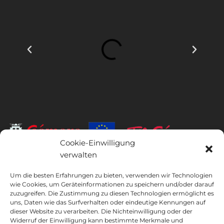
Cookie-Einwilligung
verwalten
INSTITUTO HISPANICO DE MURCIA, SOCIEDAD LIMITADA war der
Begünstigte des Europäischen Fonds für regionale Entwicklung,
Um die besten Erfahrungen zu bieten, verwenden wir Technologien
wie Cookies, um Geräteinformationen zu speichern und/oder darauf
dessen Ziel es ist, die Nutzung und Qualität von Informations- und
zuzugreifen. Die Zustimmung zu diesen Technologien ermöglicht es
Kommunikationstechnologien und deren Zugänglichkeit zu
uns, Daten wie das Surfverhalten oder eindeutige Kennungen auf
entwickeln, und dank dessen es die folgenden Lösungen
dieser Website zu verarbeiten. Die Nichteinwilligung oder der
implementiert hat: Online-Präsenz durch seine Webseite. Die
Widerruf der Einwilligung kann bestimmte Merkmale und