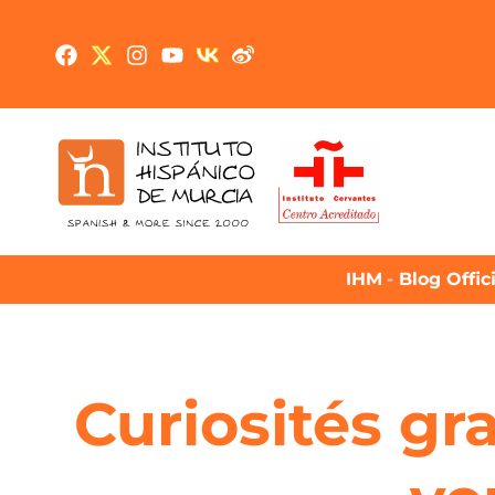
IHM
-
Blog Offic
Curiosités gr