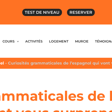
TEST DE NIVEAU
RESERVER
COURS
ACTIVITÉS
LOGEMENT
MURCIE
TÉMOIGN
iel
-
Curiosités grammaticales de l’espagnol qui vont
ammaticales de 