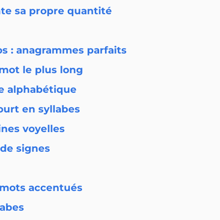
nte sa propre quantité
os : anagrammes parfaits
 mot le plus long
re alphabétique
ourt en syllabes
ines voyelles
 de signes
s mots accentués
llabes