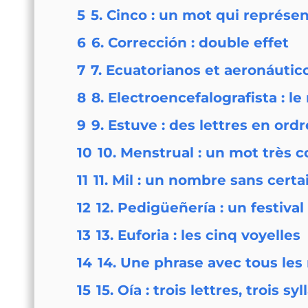
5
5. Cinco : un mot qui représe
6
6. Corrección : double effet
7
7. Ecuatorianos et aeronáutic
8
8. Electroencefalografista : le
9
9. Estuve : des lettres en ord
10
10. Menstrual : un mot très c
11
11. Mil : un nombre sans certa
12
12. Pedigüeñería : un festival
13
13. Euforia : les cinq voyelles
14
14. Une phrase avec tous le
15
15. Oía : trois lettres, trois sy