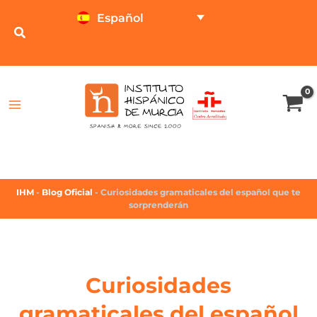
Español
TEST ONLINE
CALCULADOR DE PRECIOS
IHM
-
Blog Oficial
-
Curiosidades gramaticales del español que te
sorprenderán
Curiosidades
gramaticales del español