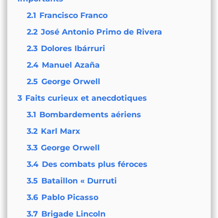
2.1
Francisco Franco
2.2
José Antonio Primo de Rivera
2.3
Dolores Ibárruri
2.4
Manuel Azaña
2.5
George Orwell
3
Faits curieux et anecdotiques
3.1
Bombardements aériens
3.2
Karl Marx
3.3
George Orwell
3.4
Des combats plus féroces
3.5
Bataillon « Durruti
3.6
Pablo Picasso
3.7
Brigade Lincoln