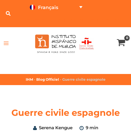
Français
TESTEZ EN LIGNE
CALCULATEUR DE PRIX
IHM
-
Blog Officiel
-
Guerre civile espagnole
Guerre civile espagnole
Serena Kengue
9 min