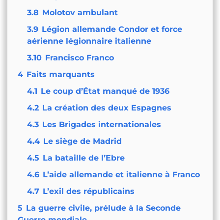
3.8
Molotov ambulant
3.9
Légion allemande Condor et force
aérienne légionnaire italienne
3.10
Francisco Franco
4
Faits marquants
4.1
Le coup d’État manqué de 1936
4.2
La création des deux Espagnes
4.3
Les Brigades internationales
4.4
Le siège de Madrid
4.5
La bataille de l’Ebre
4.6
L’aide allemande et italienne à Franco
4.7
L’exil des républicains
5
La guerre civile, prélude à la Seconde
Guerre mondiale