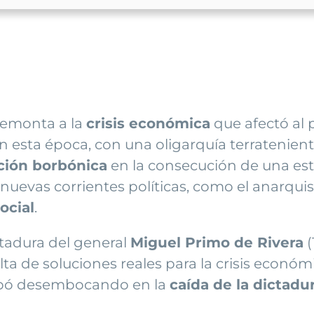
 remonta a la
crisis económica
que afectó al p
 esta época, con una oligarquía terratenien
ación borbónica
en la consecución de una estab
uevas corrientes políticas, como el anarquism
ocial
.
ctadura del general
Miguel Primo de Rivera
(
falta de soluciones reales para la crisis económ
acabó desembocando en la
caída de la dictadu