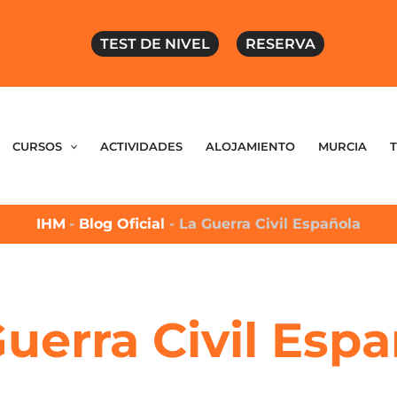
TEST DE NIVEL
RESERVA
CURSOS
ACTIVIDADES
ALOJAMIENTO
MURCIA
IHM
-
Blog Oficial
-
La Guerra Civil Española
uerra Civil Esp