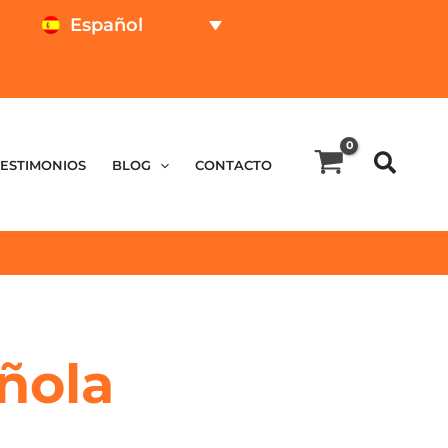
Español
TEST ONLINE
CALCULADOR DE PRECIOS
TESTIMONIOS
BLOG
CONTACTO
añola