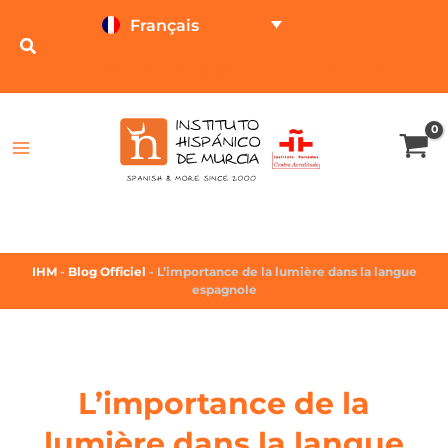
Français
TESTEZ EN LIGNE
CALCULATEUR DE PRIX
IHM
-
Blog Officiel
-
L’importance de la lumière dans la langue
espagnole
L’importance de la
lumière dans la langue