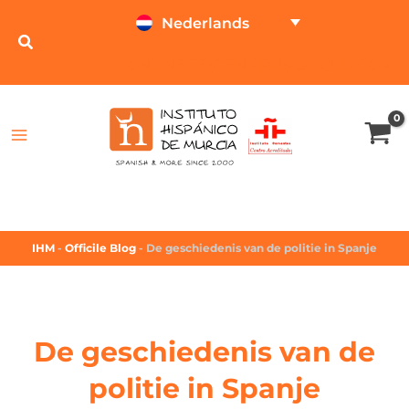
Nederlands
ONLINE TESTEN
PRIJSCALCULATOR
IHM
-
Officile Blog
-
De geschiedenis van de politie in Spanje
De geschiedenis van de
politie in Spanje