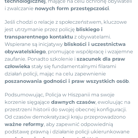
technologicznej
, mające na celu ochronę obywateli
i zwalczanie
nowych form przestępczości
.
Jeśli chodzi o relacje z społeczeństwem, kluczowe
jest utrzymanie przez policję
bliskiego i
transparentnego kontaktu
z obywatelami.
Wspierane są inicjatywy
bliskości i uczestnictwa
obywatelskiego
, promujące współpracę i wzajemne
zaufanie. Ponadto szkolenie i
szacunek dla praw
człowieka
stały się fundamentalnymi filarami
działań policji, mając na celu zapewnienie
poszanowania godności i praw wszystkich osób
.
Podsumowując, Policja w Hiszpanii ma swoje
korzenie sięgające
dawnych czasów
, ewoluując na
przestrzeni historii do swojej obecnej konfiguracji.
Od czasów demokratyzacji kraju przeprowadzono
ważne reformy
, aby zapewnić odpowiednią
podstawę prawną i działanie policji ukierunkowane