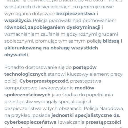
w ostatnich dziesięcioleciach, co generuje nowe
wymagania dotyczące
bezpieczeństwa i
współżycia
. Policja pracowała nad promowaniem
równości
,
zapobieganiem dyskryminacji
i
wzmacnianiem zaufania między różnymi grupami
społecznymi, promując tym samym policję
bliższą i
ukierunkowaną na obsługę wszystkich
obywateli
.
Ponadto dostosowanie się do
postępów
technologicznych
stanowi kluczowy element pracy
policji.
Cyberprzestępczość
, przestępstwa
komputerowe i wykorzystanie
mediów
społecznościowych
jako środka do popełniania
przestępstw wymagały specjalizacji sił
bezpieczeństwa w tych obszarach. Policja Narodowa,
na przykład, posiada
jednostki specjalistyczne ds.
cyberbezpieczeństwa
i zwalczania
przestępczości