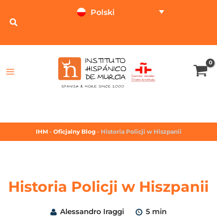
Polski
TESTUJ ONLINE
KALKULATOR CEN
IHM
-
Oficjalny Blog
-
Historia Policji w Hiszpanii
Historia Policji w Hiszpanii
Alessandro Iraggi
5 min