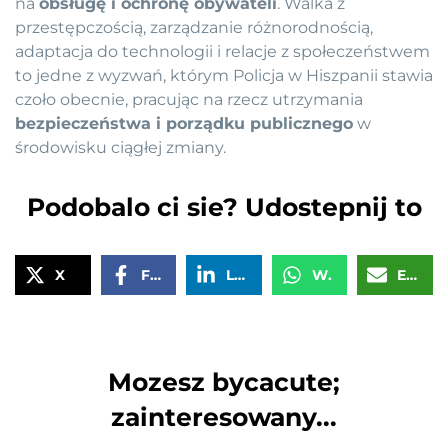
na
obsługę i ochronę obywateli
. Walka z
przestępczością, zarządzanie różnorodnością,
adaptacja do technologii i relacje z społeczeństwem
to jedne z wyzwań, którym Policja w Hiszpanii stawia
czoło obecnie, pracując na rzecz utrzymania
bezpieczeństwa i porządku publicznego
w
środowisku ciągłej zmiany.
Podobalo ci sie? Udostepnij to
X
Facebook
LinkedIn
WhatsApp
Email
Mozesz bycacute;
zainteresowany...