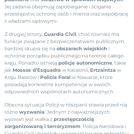
Jej zadania obejmują zapobieganie i ściganie
przestępstw, ochronę osób i mienia oraz współpracę
z władzami sądowymi.
Z drugiej strony,
Guardia Civil
, choć również ma
funkcje związane z bezpieczeństwem publicznym,
bardziej skupia się na
obszarach wiejskich
i
ochronie porządku publicznego na terenie całego
kraju. Ponadto istnieją
policje autonomiczne
, takie
jak
Mossos d’Esquadra
w Katalonii,
Ertzaintza
w
Kraju Basków i
Policía Foral
w Nawarze, które
posiadają konkretne kompetencje w swoich
odpowiednich wspólnotach autonomicznych.
Obecna sytuacja Policji w Hiszpanii stawia przed nią
różne
wyzwania
. Jednym z najważniejszych
wyzwań jest walka z
przestępczością
zorganizowaną i terroryzmem
. Policja Narodowa i
Guardia Civil utworzyły wyspecjalizowane jednostki i