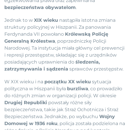
egzekwowania prawa oraz zapewniania
bezpieczeństwa obywatelom
.
Jednak to w
XIX wieku
nastąpiła istotna zmiana
struktury policyjnej w Hiszpanii. Za panowania
Ferdynanda VII powołano
Królewską Policję
Generalną Królestwa
, poprzedniczkę Policji
Narodowej. Ta instytucja miała główny cel prewencji
i represji przestępstw, składając się z urzędników
posiadających uprawnienia do
śledzenia,
zatrzymywania i sądzenia
sprawców przestępstw.
W XIX wieku i na
początku XX wieku
sytuacja
polityczna w Hiszpanii była
burzliwa
, co prowadziło
do różnych zmian w organizacji policji. W okresie
Drugiej Republiki
powstały różne siły
bezpieczeństwa, takie jak Straż Ochotnicza i Straż
Bezpieczeństwa. Jednakże, po wybuchu
Wojny
Domowej w 1936 roku
, policja została podzielona na