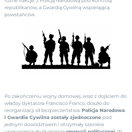
różne frakcje, z Policją Narodową pod kontrolą
republikanów, a Gwardią Cywilną wspierającą
powstańców.
Po zakończeniu wojny domowej, wraz z dojściem do
władzy dyktatora Francisco Franco, doszło do
reorganizacji sił bezpieczeństwa.
Policja Narodowa
i Gwardia Cywilna zostały zjednoczone
pod
jednym dowództwem i otrzymały szerokie
uprawnienia do tłumienia
opozycji politycznej
. W