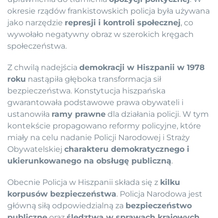
okresie rządów frankistowskich policja była używana
jako narzędzie
represji i kontroli społecznej
, co
wywołało negatywny obraz w szerokich kręgach
społeczeństwa.
Z chwilą nadejścia
demokracji w Hiszpanii w 1978
roku
nastąpiła głęboka transformacja sił
bezpieczeństwa. Konstytucja hiszpańska
gwarantowała podstawowe prawa obywateli i
ustanowiła
ramy prawne
dla działania policji. W tym
kontekście propagowano reformy policyjne, które
miały na celu nadanie Policji Narodowej i Straży
Obywatelskiej
charakteru demokratycznego i
ukierunkowanego na obsługę publiczną
.
Obecnie Policja w Hiszpanii składa się z
kilku
korpusów bezpieczeństwa
. Policja Narodowa jest
główną siłą odpowiedzialną za
bezpieczeństwo
publiczne
oraz
śledztwa w sprawach krajowych
.