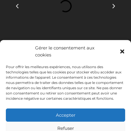
Gérer le consentement aux
cookies
Pour offrir les meilleures expériences, nous utilisons des
technologies telles que les cookies pour stocker et/ou accéder aux
INSTITUTO HISPANICO DE MURCIA, SOCIEDAD LIMITADA a été
informations de l'appareil. Le consentement à ces technologies
bénéficiaire du Fonds européen de développement régional dont
nous permettra de traiter des données telles que le comportement
l'objectif est de développer l'utilisation et la qualité des technologies
de navigation ou les identifiants uniques sur ce site. Ne pas donner
de l'information et de la communication et leur accessibilité, et grâce
son consentement ou retirer son consentement peut avoir une
auquel elle a mis en place les solutions suivantes : présence en ligne à
incidence négative sur certaines caractéristiques et fonctions.
travers son Site Internet. La présente mesure a eu lieu en 2020. À
cette fin, elle a été soutenue par le programme TIC Cámaras, par
Cámara de Murcie.
Accepter
Refuser