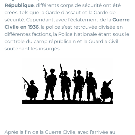
République
, différents corps de sécurité ont été
créés, tels que la Garde d’assaut et la Garde de
sécurité. Cependant, avec l’éclatement de la
Guerre
Civile en 1936
, la police s’est retrouvée divisée en
différentes factions, la Police Nationale étant sous le
contrôle du camp républicain et la Guardia Civil
soutenant les insurgés.
Après la fin de la Guerre Civile, avec l’arrivée au