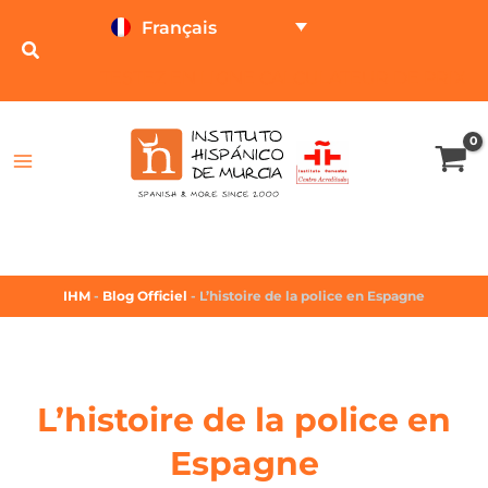
Français
TESTEZ EN LIGNE
CALCULATEUR DE PRIX
IHM
-
Blog Officiel
-
L’histoire de la police en Espagne
L’histoire de la police en
Espagne